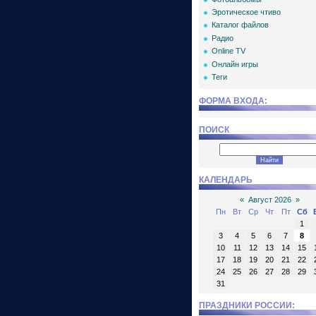
Эротическое чтиво
Каталог файлов
Радио
Online TV
Онлайн игры
Теги
ФОРМА ВХОДА:
ПОИСК
КАЛЕНДАРЬ
«
Август 2026
»
Пн
Вт
Ср
Чт
Пт
Сб
1
3
4
5
6
7
8
10
11
12
13
14
15
17
18
19
20
21
22
24
25
26
27
28
29
31
ПРАЗДНИКИ РОССИИ: