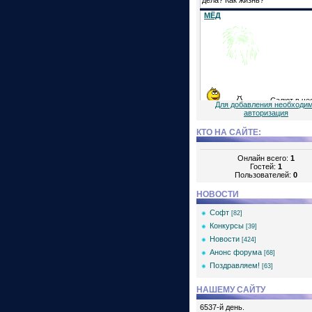
Для добавления необходи
авторизация
КТО НА САЙТЕ:
Онлайн всего:
1
Гостей:
1
Пользователей:
0
НОВОСТИ
Софт
[82]
Конкурсы
[39]
Новости
[424]
Анонс форума
[68]
Поздравляем!
[63]
НАШЕМУ САЙТУ
6537-й день.