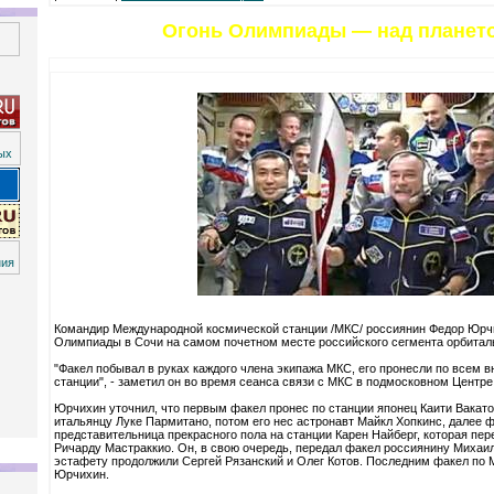
Огонь Олимпиады — над плането
Командир Международной космической станции /МКС/ россиянин Федор Юрч
Олимпиады в Сочи на самом почетном месте российского сегмента орбитал
"Факел побывал в руках каждого члена экипажа МКС, его пронесли по всем
станции", - заметил он во время сеанса связи с МКС в подмосковном Центр
Юрчихин уточнил, что первым факел пронес по станции японец Каити Вакато
итальянцу Луке Пармитано, потом его нес астронавт Майкл Хопкинс, далее 
представительница прекрасного пола на станции Карен Найберг, которая пер
Ричарду Мастраккио. Он, в свою очередь, передал факел россиянину Михаи
эстафету продолжили Сергей Рязанский и Олег Котов. Последним факел по
Юрчихин.