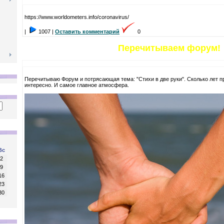
https://www.worldometers.info/coronavirus/
|
1007 |
Оставить комментарий
0
Перечитываем форум!
Перечитываю Форум и потрясающая тема: "Стихи в две руки". Сколько лет пр
интересно. И самое главное атмосфера.
Вс
2
9
16
23
30