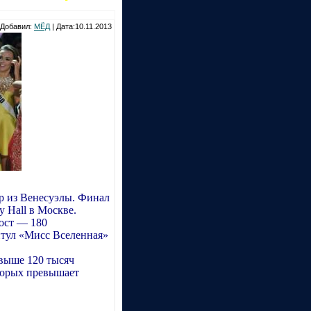
Добавил:
МЁД
| Дата:10.11.2013
р из Венесуэлы. Финал
y Hall в Москве.
рост — 180
итул «Мисс Вселенная»
выше 120 тысяч
торых превышает