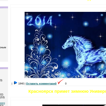
ерным
3)
|
1840 |
Оставить комментарий
0
Красноярск примет зимнюю Универси
62)
(53)
ного
52)