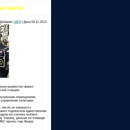
й Земля!
Добавил:
МЁД
| Дата:09.11.2013
ихин разместил факел
ьной станции.
 внутренним помещениям
е управления полетами.
, после он перешел к
факел подхватила единственная
едала его своему коллеге
лу Тюрину, дальше по очереди
 МКС пронес сам Федор