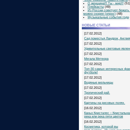
О женщина!!! Ты - мир!!!
(51
Плейкасты
(49)
Из России советуют бежать 
можно скорее (опрос)
(48)
Музыкальные события года
НОВЫЕ СТАТЬИ
[17.02.2012]
Сад поместья Ландрок, Англия
[17.02.2012]
Удивительные световые явле
[17.02.2012]
Мегала Метеора
[17.02.2012]
Топ-30 самых интересных фак
футболе!
[17.02.2012]
Водяные мельницы
[17.02.2012]
Тропический рай.
[17.02.2012]
Картины на рисовых полях.
[16.02.2012]
Каньо Кристалес – Кристальна
река или река пяти цветов
[16.02.2012]
Косметика, которой вы