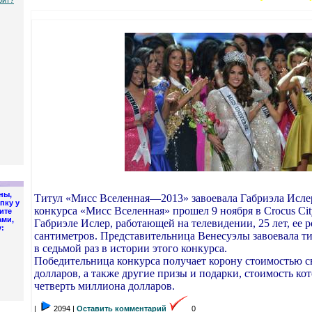
оит?
ны,
Титул «Мисс Вселенная—2013» завоевала Габриэла Исле
пку у
конкурса «Мисс Вселенная» прошел 9 ноября в Crocus Cit
ите
ами,
Габриэле Ислер, работающей на телевидении, 25 лет, ее 
:
сантиметров. Представительница Венесуэлы завоевала т
в седьмой раз в истории этого конкурса.
Победительница конкурса получает корону стоимостью с
долларов, а также другие призы и
подарки, стоимость ко
четверть миллиона долларов.
|
2094 |
Оставить комментарий
0