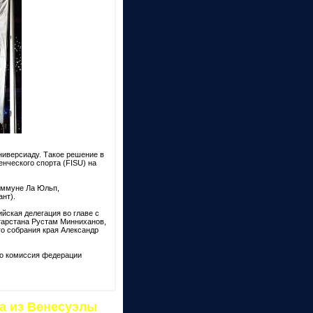
ниверсиаду. Такое решение в
нческого спорта (FISU) на
коммуне Ла Юльп,
нт).
йская делегация во главе с
тарстана Рустам Минниханов,
го собрания края Александр
го комиссия федерации
а из Венесуэлы