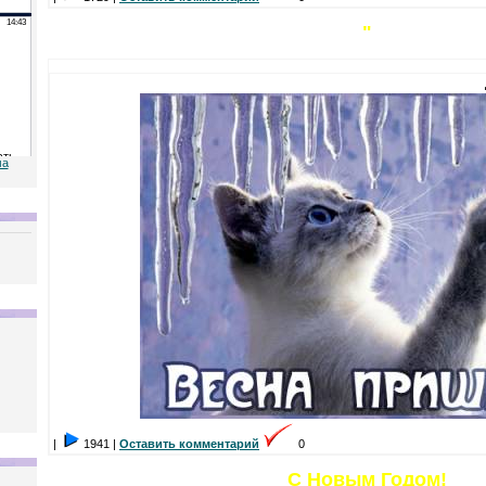
"
ма
|
1941 |
Оставить комментарий
0
С Новым Годом!