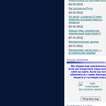
пользуетесь. Из чего она сост
[02.02.2012]
Как пытали на Руси.
[02.02.2012]
Не лечит, а калечит! К чему
приводит несовместимость
лекарств
[02.02.2012]
Жанна д’Арк: героиня или
грандиозный пиар-проект?
[07.01.2012]
Математическая загадка
[02.07.2011]
Математики: число «пи» —
историческая ошибка!
НАША КНОПКА
Мы будем вам признатель
если вы поместите нашу кно
себя на сайте. Если вы хот
обменяться с нами баннер
пишите в гостевую книгу