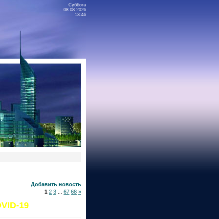
Суббота
08.08.2026
13:46
Добавить новость
1
2
3
...
67
68
»
OVID-19