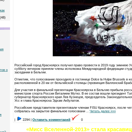
)
как
(48)
ния
Российский город Красноярск получил право провести в 2019 году зимнюю У
субботу вечером приняли члены исполкома Международной федерации студе
тов о
заседании в Бельгии.
Отметим, что голосование проходило в гостинице Dolce la Hulpe Brussels в 
расположенной в 20 км от бельгийской столицы (провинция Валлонский Браба
Для участия в финальной презентации Красноярска в Бельгию прибыла росси
министром спорта России Виталием Мутко. В ее состав вошли президент Та
губернатор Красноярского края Лев Кузнецов, председатель Законодательно
Усс и глава Красноярска Эдхам Акбулатов.
Российские представители презентовали членам FISU Красноярск, после че
собралась на закрытое финальное голосовани
...
Читать далее »»»
я
|
2294 |
Оставить комментарий
0
«Мисс Вселенной-2013» стала красавиц