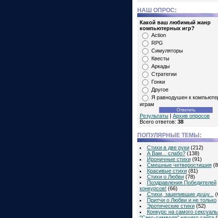
НАШ ОПРОС:
Какой ваш любимый жанр
компьютерных игр?
Action
RPG
Симуляторы
Квесты
Аркады
Стратегии
Гонки
Другое
Я равнодушен к компьют
играм
Результаты
|
Архив опросов
Всего ответов:
38
ПОПУЛЯРНЫЕ ТЕМЫ:
Стихи в две руки
(212)
А Вам... слабо?
(138)
Ироничные стихи
(91)
Смешные четверостишия
(8
Красивые стихи
(81)
Стихи о Любви
(78)
Поздравления Победителей
конкурсов!
(66)
Стихи, зацепившие душу...
(
Притчи о Любви и не только
Эротические стихи
(52)
Конкурс на самого сексуаль
"Секс-символа" нашего сайта
(