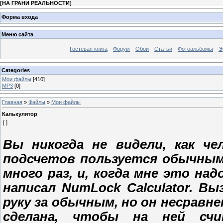
[
НА ГРАНИ РЕАЛЬНОСТИ
]
Форма входа
Меню сайта
Гостевая книга
Форум
Обои
Статьи
Фотоальбомы
Э
Categories
Мои файлы
[410]
MP3
[0]
Главная
»
Файлы
»
Мои файлы
Калькулятор
[ ]
Вы никогда не видели, как че
подсчетов пользуется обычным
много раз, и, когда мне это на
написал NumLock Calculator. В
руку за обычным, но он несравн
сделана, чтобы на ней сч