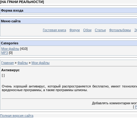
[
НА ГРАНИ РЕАЛЬНОСТИ
]
Форма входа
Меню сайта
Гостевая книга
Форум
Обои
Статьи
Фотоальбомы
Э
Categories
Мои файлы
[410]
MP3
[0]
Главная
»
Файлы
»
Мои файлы
Антивирус
[ ]
Очень хороший антивирус, который распространяется бесплатно, имеет технолог
вредоносные программы, а также программы шпионы.
Добавлять комментарии могу
[
Р
Полная версия сайта