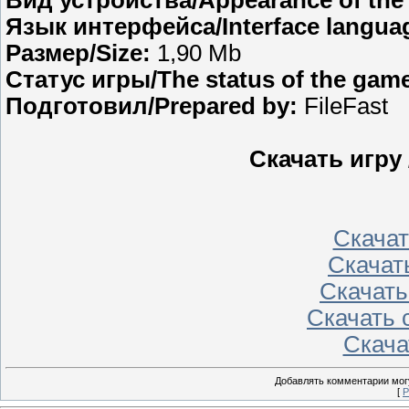
Вид устройства/Appearance of the 
Язык интерфейса/Interface langua
Размер/Size:
1,90 Mb
Статус игры/The status of the gam
Подготовил/Prepared by:
FileFast
Скачать игру
Скачать
Скачать
Скачать 
Скачать с
Скачат
Добавлять комментарии могу
[
Р