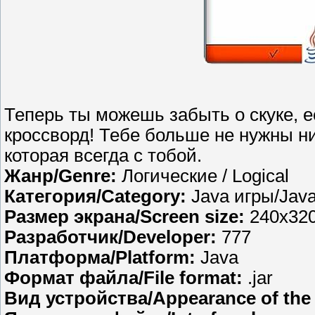
Теперь ты можешь забыть о скуке, 
кроссворд! Тебе больше не нужны ни 
которая всегда с тобой.
Жанр/Genre:
Логические / Logical
Категория/Category:
Java игры/Jav
Размер экрана/Screen size:
240х32
Разработчик/Developer:
777
Платформа/Platform:
Java
Формат файла/File format:
.jar
Вид устройства/Appearance of the 