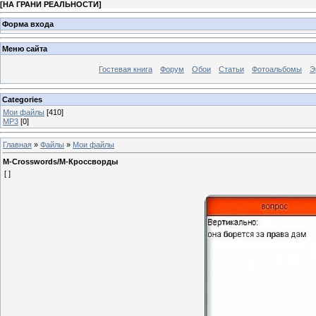
[
НА ГРАНИ РЕАЛЬНОСТИ
]
Форма входа
Меню сайта
Гостевая книга
Форум
Обои
Статьи
Фотоальбомы
Э
Categories
Мои файлы
[410]
MP3
[0]
Главная
»
Файлы
»
Мои файлы
M-Crosswords/М-Кроссворды
[ ]