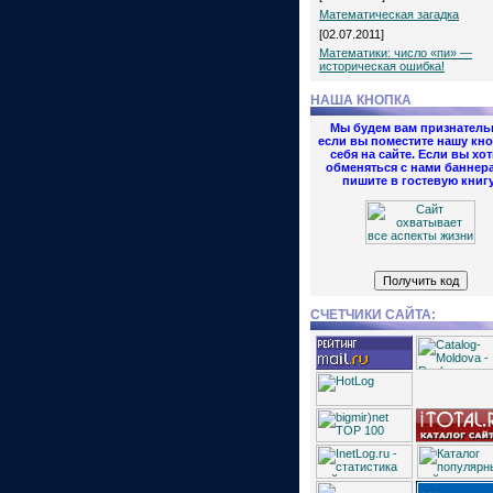
Математическая загадка
[02.07.2011]
Математики: число «пи» —
историческая ошибка!
НАША КНОПКА
Мы будем вам признатель
если вы поместите нашу кно
себя на сайте. Если вы хот
обменяться с нами баннер
пишите в гостевую книгу
СЧЕТЧИКИ САЙТА: