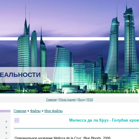
РЕАЛЬНОСТИ
Главная
|
Регистрация
|
Вход
|
RSS
Главная
»
Файлы
»
Мои файлы
Мелисса де ла Круз - Голубая кро
Оригинальное название Melissa de la Cruz. Blue Bloods. 2006.