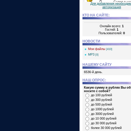
Для добавления необходи
авторизация
КТО НА САЙТЕ:
Онлайн всего:
1
Гостей:
1
Пользователей:
0
НОВОСТИ
Мои файлы
[410]
MP3
[0]
НАШЕМУ САЙТУ
6536-й день.
НАШ ОПРОС:
Какую сумму в рублях Вы о
носите с собой?
до 100 рублей
до 300 рублей
до 500 рублей
до 1000 рублей
до 3000 рублей
до 10 000 рублей
до 30 000 рублей
более 30 000 рублей