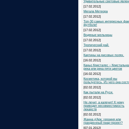
Удивительные световые явле
[17.02.2012]
Мегала Метеора
[17.02.2012]
Топ-30 самых интересных фак
футболе!
[17.02.2012]
Водяные мельницы
[17.02.2012]
Тропический рай.
[17.02.2012]
Картины на рисовых полях.
[16.02.2012]
Каньо Кристалес – Кристальна
река или река пяти цветов
[16.02.2012]
Косметика, которой вы
пользуетесь. Из чего она сост
[02.02.2012]
Как пытали на Руси.
[02.02.2012]
Не лечит, а калечит! К чему
приводит несовместимость
лекарств
[02.02.2012]
Жанна д’Арк: героиня или
грандиозный пиар-проект?
[07.01.2012]