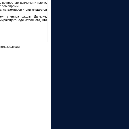
 не простые девчонки и парни.
ют вампирами.
а на вампиров - они лишаются
ен, ученица школы Дачезне.
мирающего, единственного, кто
пользователи.