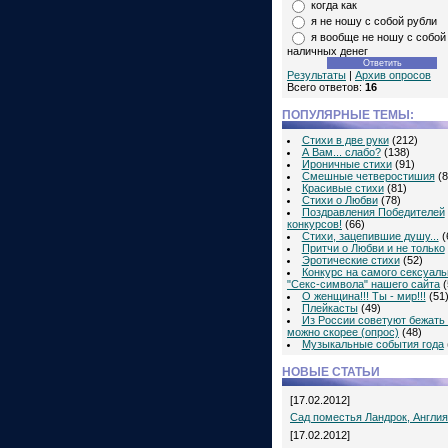
когда как
я не ношу с собой рубли
я вообще не ношу с собой
наличных денег
Результаты
|
Архив опросов
Всего ответов:
16
ПОПУЛЯРНЫЕ ТЕМЫ:
Стихи в две руки
(212)
А Вам... слабо?
(138)
Ироничные стихи
(91)
Смешные четверостишия
(8
Красивые стихи
(81)
Стихи о Любви
(78)
Поздравления Победителей
конкурсов!
(66)
Стихи, зацепившие душу...
(
Притчи о Любви и не только
Эротические стихи
(52)
Конкурс на самого сексуаль
"Секс-символа" нашего сайта
(
О женщина!!! Ты - мир!!!
(51
Плейкасты
(49)
Из России советуют бежать 
можно скорее (опрос)
(48)
Музыкальные события года
НОВЫЕ СТАТЬИ
[17.02.2012]
Сад поместья Ландрок, Англия
[17.02.2012]