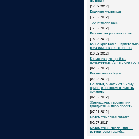
футболе!
[17.02.2012]
Водяные мельницы
[17.02.2012]
Тропический рай.
[17.02.2012]
Картины на рисовых полях.
[16.02.2012]
Каньо Кристалес – Кристальна
река или река пяти цветов
[16.02.2012]
Косметика, которой вы
пользуетесь. Из чего она сост
[02.02.2012]
Как пытали на Руси.
[02.02.2012]
Не лечит, а калечит! К чему
приводит несовместимость
лекарств
[02.02.2012]
Жанна д’Арк: героиня или
грандиозный пиар-проект?
[07.01.2012]
Математическая загадка
[02.07.2011]
Математики: число «пи» —
историческая ошибка!