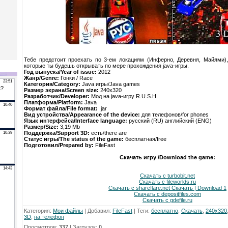
Тебе предстоит проехать по 3-ем локациям (Инферно, Деревня, Майями),
которые ты будешь открывать по мере прохождения java-игры.
Год выпуска/Year of issue:
2012
Жанр/Genre:
Гонки / Race
Категория/Category:
Java игры/Java games
Размер экрана/Screen size:
240х320
Разработчик/Developer:
Мод на java-игру R.U.S.H.
Платформа/Platform:
Java
Формат файла/File format:
.jar
Вид устройства/Appearance of the device:
для телефонов/for phones
Язык интерфейса/Interface language:
русский (RU) английский (ENG)
Размер/Size:
3,19 Mb
Поддержка/Support 3D:
есть/there are
Статус игры/The status of the game:
бесплатная/free
Подготовил/Prepared by:
FileFast
Скачать игру /Download the game:
Скачать с turbobit.net
Скачать с fileworlds.ru
Скачать с shareflare.net Скачать | Download 1
Скачать с depositfiles.com
Скачать с gdefile.ru
Категория
:
Мои файлы
|
Добавил
:
FileFast
|
Теги
:
бесплатно
,
Скачать
,
240x320
3D
,
на телефон
Просмотров
:
337
|
Загрузок
:
0