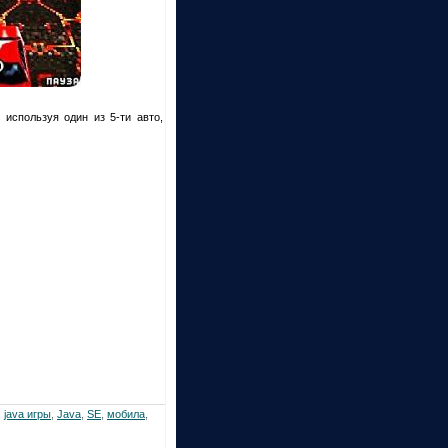
 используя один из 5-ти авто,
,
java игры
,
Java
,
SE
,
мобила
,