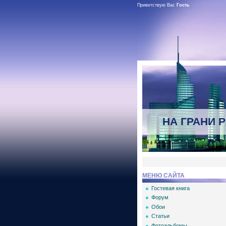
Приветствую Вас
Гость
НА ГРАНИ 
МЕНЮ САЙТА
Гостевая книга
Форум
Обои
Статьи
Фотоальбомы