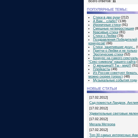
Всего ответов:
11
ПОПУЛЯРНЫЕ ТЕМЫ:
Стихи в две руки
(212)
А Вам... слабо?
(138)
Ироничные стихи
(91)
Смешные четверостишия
(8
Красивые стихи
(81)
Стихи о Любви
(78)
Поздравления Победителей
конкурсов!
(66)
Стихи, зацепившие душу...
(
Притчи о Любви и не только
Эротические стихи
(52)
Конкурс на самого сексуаль
"Секс-символа" нашего сайта
(
О женщина!!! Ты - мир!!!
(51
Плейкасты
(49)
Из России советуют бежать 
можно скорее (опрос)
(48)
Музыкальные события года
НОВЫЕ СТАТЬИ
[17.02.2012]
Сад поместья Ландрок, Англия
[17.02.2012]
Удивительные световые явле
[17.02.2012]
Мегала Метеора
[17.02.2012]
Топ-30 самых интересных фак