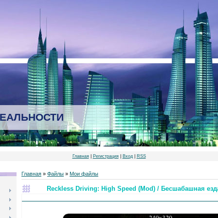
РЕАЛЬНОСТИ
Главная
|
Регистрация
|
Вход
|
RSS
Главная
»
Файлы
»
Мои файлы
Reckless Driving: High Speed (Mod) / Бесшабашная ез