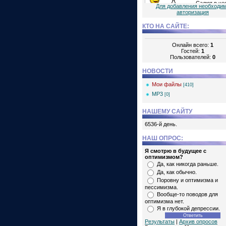
Для добавления необходи
авторизация
КТО НА САЙТЕ:
Онлайн всего:
1
Гостей:
1
Пользователей:
0
НОВОСТИ
Мои файлы
[410]
MP3
[0]
НАШЕМУ САЙТУ
6536-й день.
НАШ ОПРОС:
Я смотрю в будущее с
оптимизмом?
Да, как никогда раньше.
Да, как обычно.
Поровну и оптимизма и
пессимизма.
Вообще-то поводов для
оптимизма нет.
Я в глубокой депрессии.
Результаты
|
Архив опросов