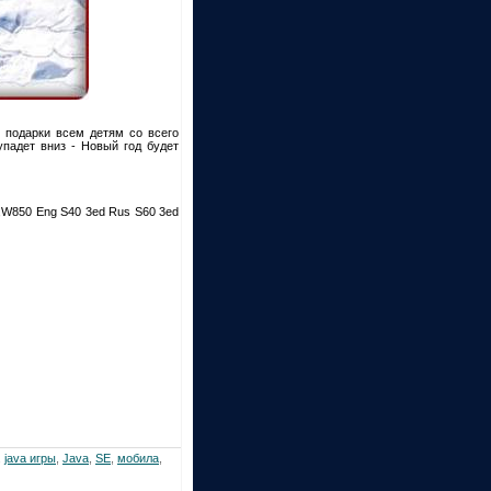
е подарки всем детям со всего
упадет вниз - Новый год будет
,W850 Eng S40 3ed Rus S60 3ed
,
java игры
,
Java
,
SE
,
мобила
,