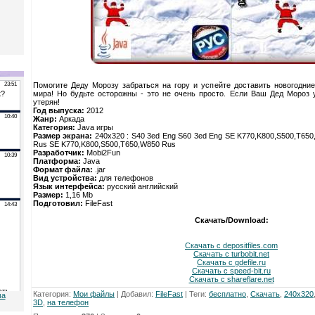
Помогите Деду Морозу забраться на гору и успейте доставить новогодни
мира! Но будьте осторожны - это не очень просто. Если Ваш Дед Мороз 
утерян!
Год выпуска:
2012
Жанр:
Аркада
Категория:
Java игры
Размер экрана:
240x320 : S40 3ed Eng S60 3ed Eng SE K770,K800,S500,T650
Rus SE K770,K800,S500,T650,W850 Rus
Разработчик:
Mobi2Fun
Платформа:
Java
Формат файла:
.jar
Вид устройства:
для телефонов
Язык интерфейса:
русский английский
Размер:
1,16 Mb
Подготовил:
FileFast
Скачать/Download:
Скачать с depositfiles.com
Скачать с turbobit.net
Скачать с gdefile.ru
Скачать с speed-bit.ru
Скачать с shareflare.net
Категория
:
Мои файлы
|
Добавил
:
FileFast
|
Теги
:
бесплатно
,
Скачать
,
240x320
ма
3D
,
на телефон