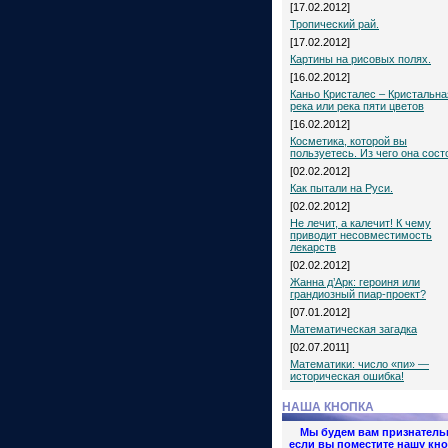
[17.02.2012]
Тропический рай.
[17.02.2012]
Картины на рисовых полях.
[16.02.2012]
Каньо Кристалес – Кристальна
река или река пяти цветов
[16.02.2012]
Косметика, которой вы
пользуетесь. Из чего она сост
[02.02.2012]
Как пытали на Руси.
[02.02.2012]
Не лечит, а калечит! К чему
приводит несовместимость
лекарств
[02.02.2012]
Жанна д’Арк: героиня или
грандиозный пиар-проект?
[07.01.2012]
Математическая загадка
[02.07.2011]
Математики: число «пи» —
историческая ошибка!
НАША КНОПКА
Мы будем вам признатель
если вы поместите нашу кно