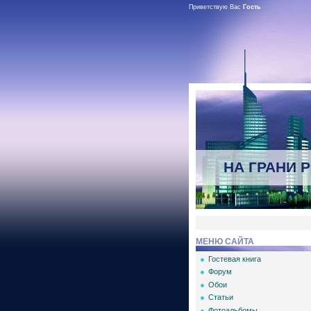
Приветствую Вас
Гость
НА ГРАНИ 
МЕНЮ САЙТА
Гостевая книга
Форум
Обои
Статьи
Фотоальбомы