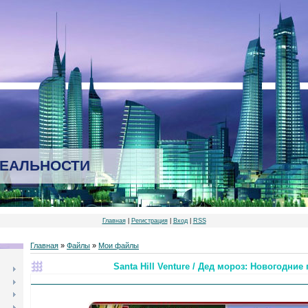
РЕАЛЬНОСТИ
Главная
|
Регистрация
|
Вход
|
RSS
Главная
»
Файлы
»
Мои файлы
Santa Hill Venture / Дед мороз: Новогодни