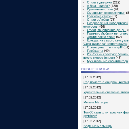
Стихи в две руки
(212)
А Вам... слабо?
(138)
Ироничные стихи
(91)
Смешные четверостишия
(8
Красивые стихи
(81)
Стихи о Любви
(78)
Поздравления Победителей
конкурсов!
(66)
Стихи, зацепившие душу...
(
Притчи о Любви и не только
Эротические стихи
(52)
Конкурс на самого сексуаль
"Секс-символа" нашего сайта
(
О женщина!!! Ты - мир!!!
(51
Плейкасты
(49)
Из России советуют бежать 
можно скорее (опрос)
(48)
Музыкальные события года
НОВЫЕ СТАТЬИ
[17.02.2012]
Сад поместья Ландрок, Англия
[17.02.2012]
Удивительные световые явле
[17.02.2012]
Мегала Метеора
[17.02.2012]
Топ-30 самых интересных фак
футболе!
[17.02.2012]
Водяные мельницы