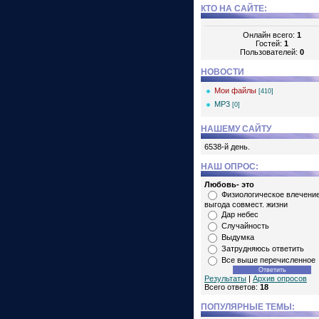
КТО НА САЙТЕ:
Онлайн всего:
1
Гостей:
1
Пользователей:
0
НОВОСТИ
Мои файлы
[410]
MP3
[0]
НАШЕМУ САЙТУ
6538-й день.
НАШ ОПРОС:
Любовь- это
Физиологическое влечение
выгода совмест. жизни
Дар небес
Случайность
Выдумка
Затрудняюсь ответить
Все выше перечисленное
Результаты
|
Архив опросов
Всего ответов:
18
ПОПУЛЯРНЫЕ ТЕМЫ: