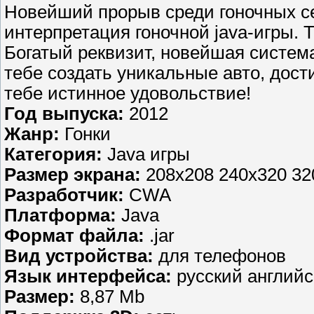
Новейший прорыв среди гоночных се
интерпретация гоночной java-игры. 
Богатый реквизит, новейшая систем
тебе создать уникальные авто, дост
тебе истинное удовольствие!
Год выпуска:
2012
Жанр:
Гонки
Категория:
Java игры
Размер экрана:
208x208 240x320 32
Разработчик:
CWA
Платформа:
Java
Формат файла:
.jar
Вид устройства:
для телефонов
Язык интерфейса:
русский английс
Размер:
8,87 Mb