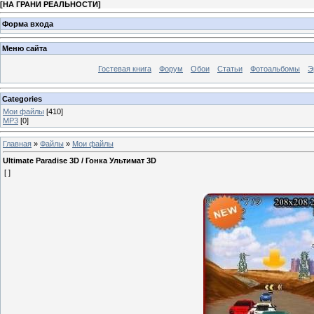
[
НА ГРАНИ РЕАЛЬНОСТИ
]
Форма входа
Меню сайта
Гостевая книга
Форум
Обои
Статьи
Фотоальбомы
Э
Categories
Мои файлы
[410]
MP3
[0]
Главная
»
Файлы
»
Мои файлы
Ultimate Paradise 3D / Гонка Ультимат 3D
[ ]