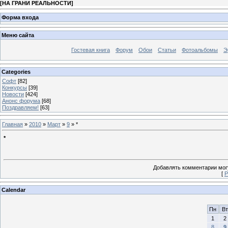
[
НА ГРАНИ РЕАЛЬНОСТИ
]
Форма входа
Меню сайта
Гостевая книга
Форум
Обои
Статьи
Фотоальбомы
Э
Categories
Софт
[82]
Конкурсы
[39]
Новости
[424]
Анонс форума
[68]
Поздравляем!
[63]
Главная
»
2010
»
Март
»
9
» *
*
Добавлять комментарии могу
[
Р
Calendar
Пн
Вт
1
2
8
9