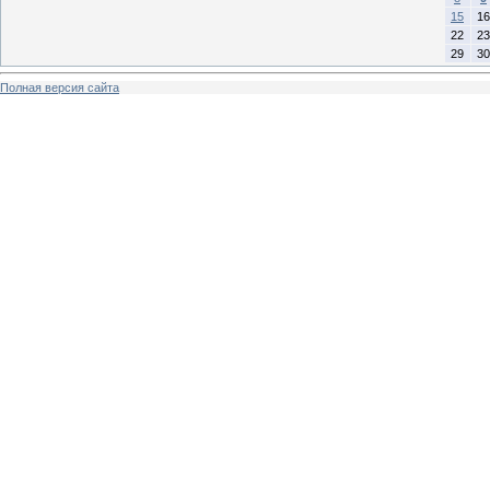
15
16
22
23
29
30
Полная версия сайта