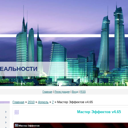
РЕАЛЬНОСТИ
Главная
|
Регистрация
|
Вход
|
RSS
Главная
»
2010
»
Апрель
»
7
» Мастер Эффектов v4.65
Мастер Эффектов v4.65