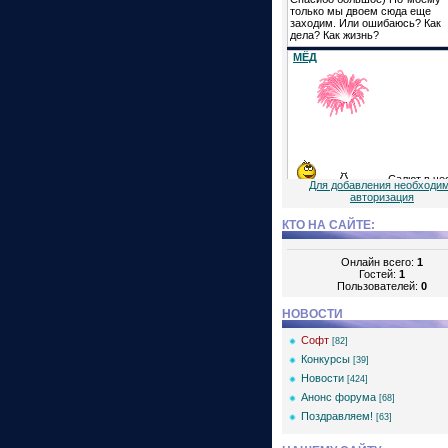
Для добавления необходи
авторизация
КТО НА САЙТЕ:
Онлайн всего:
1
Гостей:
1
Пользователей:
0
НОВОСТИ
Софт
[82]
Конкурсы
[39]
Новости
[424]
Анонс форума
[68]
Поздравляем!
[63]