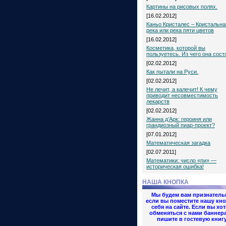
Картины на рисовых полях.
[16.02.2012]
Каньо Кристалес – Кристальна
река или река пяти цветов
[16.02.2012]
Косметика, которой вы
пользуетесь. Из чего она сост
[02.02.2012]
Как пытали на Руси.
[02.02.2012]
Не лечит, а калечит! К чему
приводит несовместимость
лекарств
[02.02.2012]
Жанна д’Арк: героиня или
грандиозный пиар-проект?
[07.01.2012]
Математическая загадка
[02.07.2011]
Математики: число «пи» —
историческая ошибка!
НАША КНОПКА
Мы будем вам признатель
если вы поместите нашу кно
себя на сайте. Если вы хот
обменяться с нами баннер
пишите в гостевую книгу