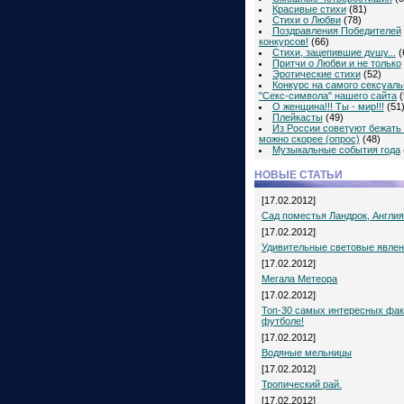
Красивые стихи
(81)
Стихи о Любви
(78)
Поздравления Победителей
конкурсов!
(66)
Стихи, зацепившие душу...
(
Притчи о Любви и не только
Эротические стихи
(52)
Конкурс на самого сексуаль
"Секс-символа" нашего сайта
(
О женщина!!! Ты - мир!!!
(51
Плейкасты
(49)
Из России советуют бежать 
можно скорее (опрос)
(48)
Музыкальные события года
НОВЫЕ СТАТЬИ
[17.02.2012]
Сад поместья Ландрок, Англия
[17.02.2012]
Удивительные световые явле
[17.02.2012]
Мегала Метеора
[17.02.2012]
Топ-30 самых интересных фак
футболе!
[17.02.2012]
Водяные мельницы
[17.02.2012]
Тропический рай.
[17.02.2012]