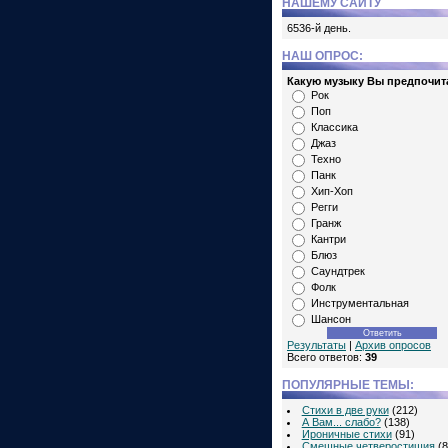
НАШЕМУ САЙТУ
6536-й день.
НАШ ОПРОС:
Какую музыку Вы предпочит
Рок
Поп
Классика
Джаз
Техно
Панк
Хип-Хоп
Регги
Гранж
Кантри
Блюз
Саундтрек
Фолк
Инструментальная
Шансон
Результаты
|
Архив опросов
Всего ответов:
39
ПОПУЛЯРНЫЕ ТЕМЫ:
Стихи в две руки
(212)
А Вам... слабо?
(138)
Ироничные стихи
(91)
Смешные четверостишия
(8