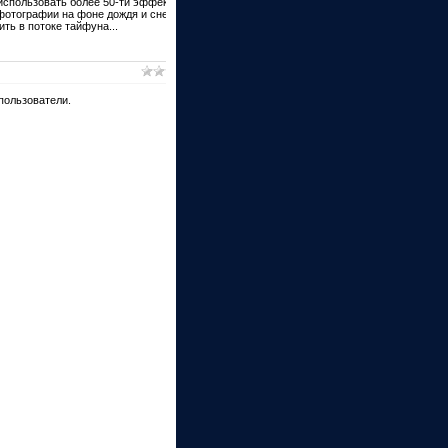
спользовать более 50-ти эффектов,
фотографии на фоне дождя и снега, в
ть в потоке тайфуна...
пользователи.