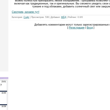
можно полностью преобразить любое изображение. Программа позволяет и
включая как традиционные, так и оригинальные. Вы сможете увидеть свои 
тумане и под облаками, добавить солнечный свет или закружи
Смотрим, качаем тут!
Категория
:
Софт
|
Просмотров
: 536 |
Добавил
:
МЁД
|
Рейтинг
:
0.0
/
0
Добавлять комментарии могут только зарегистрированные 
[
Регистрация
|
Вход
]