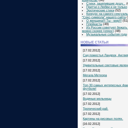
конкурсов!
(66)
Стихи, зацепившие душу...
(
Притчи о Любви и не только
Эротические стихи
(52)
Конкурс на самого сексуаль
"Секс-символа" нашего сайта
(
О женщина!!! Ты - мир!!!
(51
Плейкасты
(49)
Из России советуют бежать 
можно скорее (опрос)
(48)
Музыкальные события года
НОВЫЕ СТАТЬИ
[17.02.2012]
Сад поместья Ландрок, Англия
[17.02.2012]
Удивительные световые явле
[17.02.2012]
Мегала Метеора
[17.02.2012]
Топ-30 самых интересных фак
футболе!
[17.02.2012]
Водяные мельницы
[17.02.2012]
Тропический рай.
[17.02.2012]
Картины на рисовых полях.
[16.02.2012]