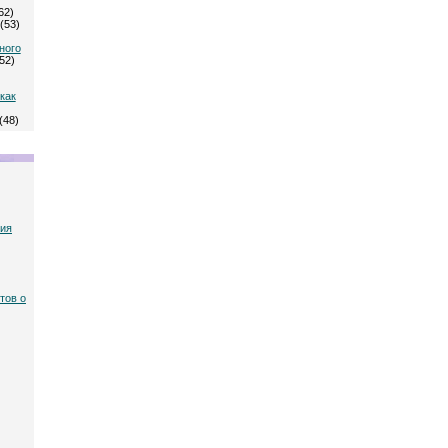
62)
(53)
ного
52)
)
как
(48)
ния
тов о