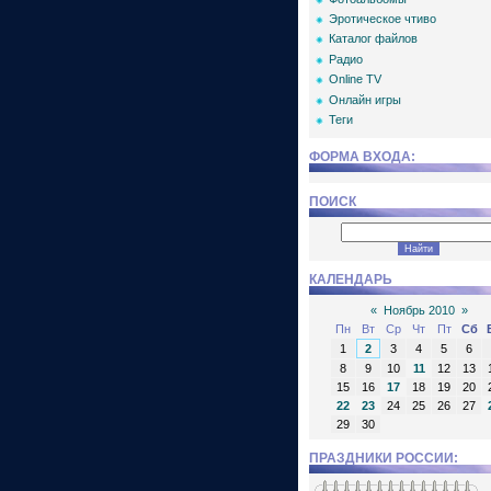
Эротическое чтиво
Каталог файлов
Радио
Online TV
Онлайн игры
Теги
ФОРМА ВХОДА:
ПОИСК
КАЛЕНДАРЬ
«
Ноябрь 2010
»
Пн
Вт
Ср
Чт
Пт
Сб
1
2
3
4
5
6
8
9
10
11
12
13
15
16
17
18
19
20
22
23
24
25
26
27
29
30
ПРАЗДНИКИ РОССИИ: