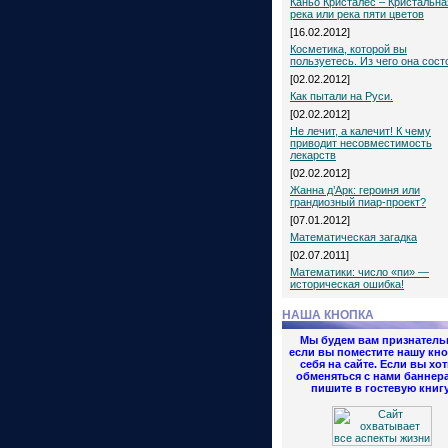
Каньо Кристалес – Кристальна
река или река пяти цветов
[16.02.2012]
Косметика, которой вы
пользуетесь. Из чего она сост
[02.02.2012]
Как пытали на Руси.
[02.02.2012]
Не лечит, а калечит! К чему
приводит несовместимость
лекарств
[02.02.2012]
Жанна д’Арк: героиня или
грандиозный пиар-проект?
[07.01.2012]
Математическая загадка
[02.07.2011]
Математики: число «пи» —
историческая ошибка!
НАША КНОПКА
Мы будем вам признатель
если вы поместите нашу кно
себя на сайте. Если вы хот
обменяться с нами баннер
пишите в гостевую книгу