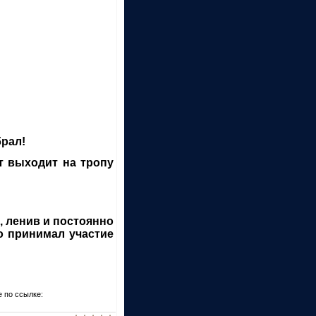
брал!
ит выходит на тропу
, ленив и постоянно
о принимал участие
 по ссылке: