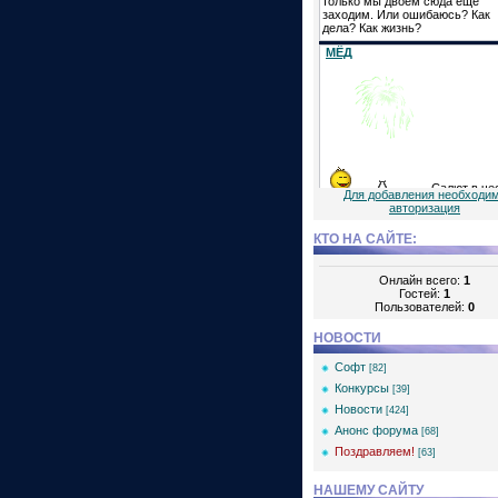
Для добавления необходи
авторизация
КТО НА САЙТЕ:
Онлайн всего:
1
Гостей:
1
Пользователей:
0
НОВОСТИ
Софт
[82]
Конкурсы
[39]
Новости
[424]
Анонс форума
[68]
Поздравляем!
[63]
НАШЕМУ САЙТУ