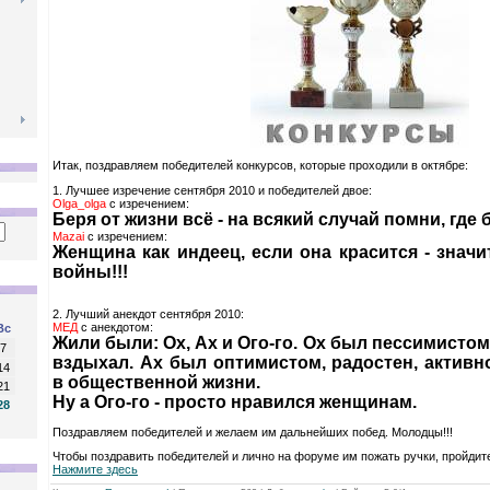
Итак, поздравляем победителей конкурсов, которые проходили в октябре:
1. Лучшее изречение сентября 2010 и победителей двое:
Оlga_olga
с изречением:
Беря от жизни всё - на всякий случай помни, где 
Mazai
с изречением:
Женщина как индеец, если она красится - знач
войны!!!
2. Лучший анекдот сентября 2010:
МЕД
с анекдотом:
Вс
Жили были: Ох, Ах и Ого-го. Ох был пессимистом
7
вздыхал. Ах был оптимистом, радостен, активн
14
в общественной жизни.
21
Hу а Ого-го - просто нравился женщинам.
28
Поздравляем победителей и желаем им дальнейших побед. Молодцы!!!
Чтобы поздравить победителей и лично на форуме им пожать ручки, пройдите
Нажмите здесь