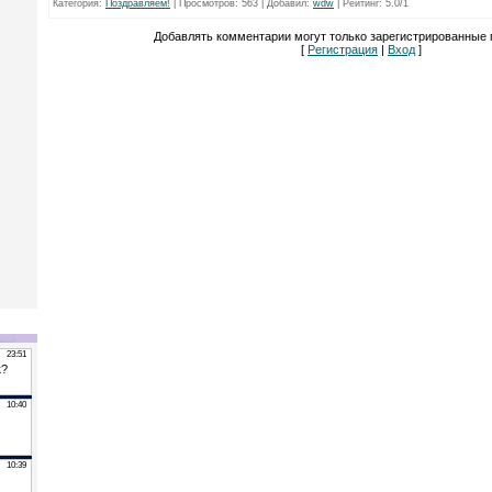
Категория
:
Поздравляем!
|
Просмотров
: 563 |
Добавил
:
wdw
|
Рейтинг
:
5.0
/
1
Добавлять комментарии могут только зарегистрированные 
[
Регистрация
|
Вход
]