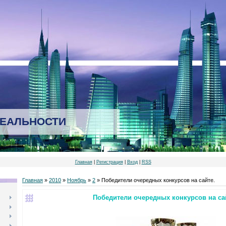
РЕАЛЬНОСТИ
Главная
|
Регистрация
|
Вход
|
RSS
Главная
»
2010
»
Ноябрь
»
2
» Победители очередных конкурсов на сайте.
Победители очередных конкурсов на са