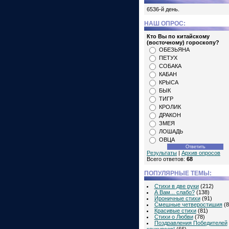
6536-й день.
НАШ ОПРОС:
Кто Вы по китайскому
(восточному) гороскопу?
ОБЕЗЬЯНА
ПЕТУХ
СОБАКА
КАБАН
КРЫСА
БЫК
ТИГР
КРОЛИК
ДРАКОН
ЗМЕЯ
ЛОШАДЬ
ОВЦА
Результаты
|
Архив опросов
Всего ответов:
68
ПОПУЛЯРНЫЕ ТЕМЫ:
Стихи в две руки
(212)
А Вам... слабо?
(138)
Ироничные стихи
(91)
Смешные четверостишия
(8
Красивые стихи
(81)
Стихи о Любви
(78)
Поздравления Победителей