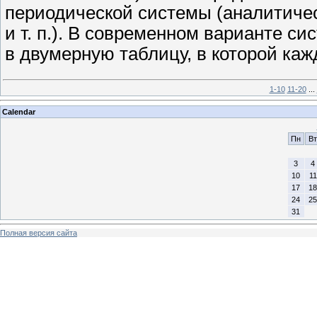
периодической системы (аналитичес
и т. п.). В современном варианте с
в двумерную таблицу, в которой ка
1-10
11-20
...
Calendar
Пн
Вт
3
4
10
11
17
18
24
25
31
Полная версия сайта