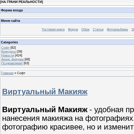
[
НА ГРАНИ РЕАЛЬНОСТИ
]
Форма входа
Меню сайта
Гостевая книга
Форум
Обои
Статьи
Фотоальбомы
Э
Categories
Софт
[82]
Конкурсы
[39]
Новости
[424]
Анонс форума
[68]
Поздравляем!
[63]
Главная
»
Софт
Виртуальный Макияж
Виртуальный Макияж
- удобная п
нанесения макияжа на фотографиях.
фотографию красивее, но и изменит