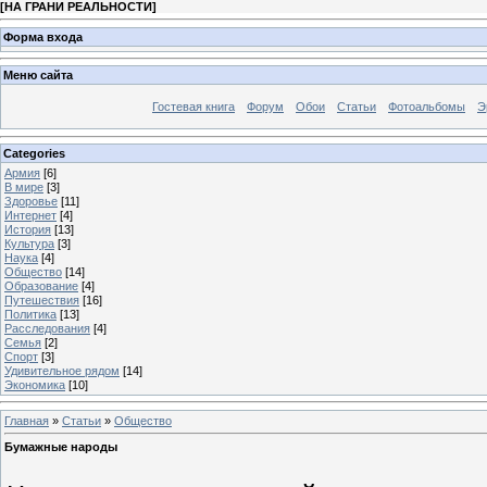
[
НА ГРАНИ РЕАЛЬНОСТИ
]
Форма входа
Меню сайта
Гостевая книга
Форум
Обои
Статьи
Фотоальбомы
Э
Categories
Армия
[6]
В мире
[3]
Здоровье
[11]
Интернет
[4]
История
[13]
Культура
[3]
Наука
[4]
Общество
[14]
Образование
[4]
Путешествия
[16]
Политика
[13]
Расследования
[4]
Семья
[2]
Спорт
[3]
Удивительное рядом
[14]
Экономика
[10]
Главная
»
Статьи
»
Общество
Бумажные народы