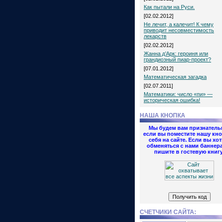
Как пытали на Руси.
[02.02.2012]
Не лечит, а калечит! К чему
приводит несовместимость
лекарств
[02.02.2012]
Жанна д’Арк: героиня или
грандиозный пиар-проект?
[07.01.2012]
Математическая загадка
[02.07.2011]
Математики: число «пи» —
историческая ошибка!
НАША КНОПКА
Мы будем вам признатель
если вы поместите нашу кно
себя на сайте. Если вы хот
обменяться с нами баннер
пишите в гостевую книгу
СЧЕТЧИКИ САЙТА: