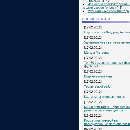
Плейкасты
(49)
Из России советуют бежать 
можно скорее (опрос)
(48)
Музыкальные события года
НОВЫЕ СТАТЬИ
[17.02.2012]
Сад поместья Ландрок, Англия
[17.02.2012]
Удивительные световые явле
[17.02.2012]
Мегала Метеора
[17.02.2012]
Топ-30 самых интересных фак
футболе!
[17.02.2012]
Водяные мельницы
[17.02.2012]
Тропический рай.
[17.02.2012]
Картины на рисовых полях.
[16.02.2012]
Каньо Кристалес – Кристальна
река или река пяти цветов
[16.02.2012]
Косметика, которой вы
пользуетесь. Из чего она сост
[02.02.2012]