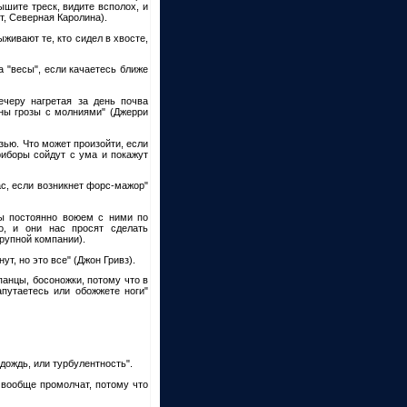
шите треск, видите всполох, и
т, Северная Каролина).
живают те, кто сидел в хвосте,
 "весы", если качаетесь ближе
ечеру нагретая за день почва
ны грозы с молниями" (Джерри
зью. Что может произойти, если
риборы сойдут с ума и покажут
с, если возникнет форс-мажор"
Мы постоянно воюем с ними по
о, и они нас просят сделать
рупной компании).
т, но это все" (Джон Гривз).
панцы, босоножки, потому что в
путаетесь или обожжете ноги"
дождь, или турбулентность".
и вообще промолчат, потому что