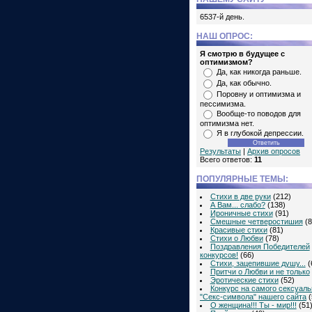
6537-й день.
НАШ ОПРОС:
Я смотрю в будущее с
оптимизмом?
Да, как никогда раньше.
Да, как обычно.
Поровну и оптимизма и
пессимизма.
Вообще-то поводов для
оптимизма нет.
Я в глубокой депрессии.
Результаты
|
Архив опросов
Всего ответов:
11
ПОПУЛЯРНЫЕ ТЕМЫ:
Стихи в две руки
(212)
А Вам... слабо?
(138)
Ироничные стихи
(91)
Смешные четверостишия
(8
Красивые стихи
(81)
Стихи о Любви
(78)
Поздравления Победителей
конкурсов!
(66)
Стихи, зацепившие душу...
(
Притчи о Любви и не только
Эротические стихи
(52)
Конкурс на самого сексуаль
"Секс-символа" нашего сайта
(
О женщина!!! Ты - мир!!!
(51