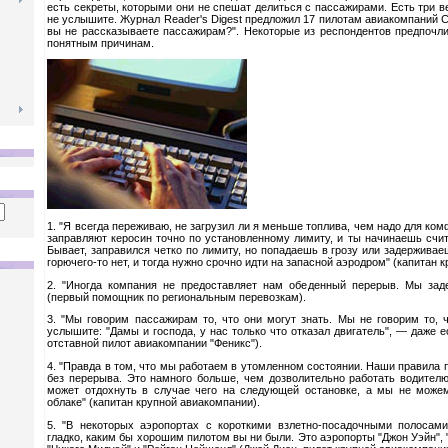
есть секреты, которыми они не спешат делиться с пассажирами. Есть три в
не услышите. Журнал Reader's Digest предложил 17 пилотам авиакомпаний С
вы не рассказываете пассажирам?". Некоторые из респондентов предпочли
понятным причинам.
1. "Я всегда переживаю, не загрузил ли я меньше топлива, чем надо для ко
заправляют керосин точно по установленному лимиту, и ты начинаешь счита
Бывает, заправился четко по лимиту, но попадаешь в грозу или задерживае
горючего-то нет, и тогда нужно срочно идти на запасной аэродром" (капитан 
2. "Иногда компания не предоставляет нам обеденный перерыв. Мы зад
(первый помощник по региональным перевозкам).
3. "Мы говорим пассажирам то, что они могут знать. Мы не говорим то, ч
услышите: "Дамы и господа, у нас только что отказал двигатель", — даже 
отставной пилот авиакомпании "Феникс").
4. "Правда в том, что мы работаем в утомленном состоянии. Наши правила 
без перерыва. Это намного больше, чем дозволительно работать водителю
может отдохнуть в случае чего на следующей остановке, а мы не може
облаке" (капитан крупной авиакомпании).
5. "В некоторых аэропортах с короткими взлетно-посадочными полосам
гладко, каким бы хорошим пилотом вы ни были. Это аэропорты "Джон Уэйн", 