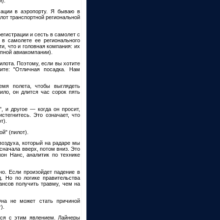
и).
мации в аэропорту. Я бываю в
илот транспортной региональной
регистрации и сесть в самолет с
 в самолете ее регионального
, что и головная компания: их
упной авиакомпании).
илота. Поэтому, если вы хотите
жите: "Отличная посадка. Нам
емя полета, чтобы выглядеть
вило, он длится час сорок пять
", и другое — когда он просит,
стегнитесь. Это означает, что
т).
й" (пилот).
воздуха, который на радаре мы
 сначала вверх, потом вниз. Это
жон Нанс, аналитик по технике
но. Если произойдет падение в
. Но по логике правительства
ансов получить травму, чем на
Она не может стать причиной
).
тся с этим явлением. Лайнеры