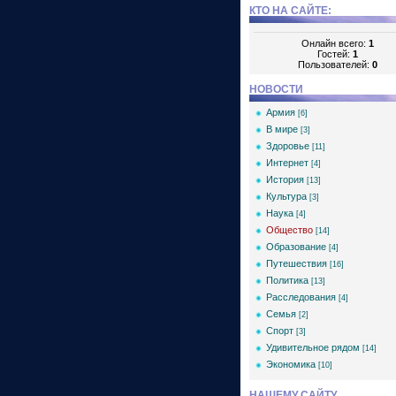
КТО НА САЙТЕ:
Онлайн всего:
1
Гостей:
1
Пользователей:
0
НОВОСТИ
Армия
[6]
В мире
[3]
Здоровье
[11]
Интернет
[4]
История
[13]
Культура
[3]
Наука
[4]
Общество
[14]
Образование
[4]
Путешествия
[16]
Политика
[13]
Расследования
[4]
Семья
[2]
Спорт
[3]
Удивительное рядом
[14]
Экономика
[10]
НАШЕМУ САЙТУ