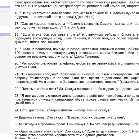
сконструированы так, чтобы противостоять электрическим разрядам. Вы слы
это все. Вы не упадете" (пилот транспортной региональной компании, Шарлот
16. "Не существует самого безопасного места в самолете. В одном случае вы
в другом — в головной части салона" (Джон Нанс).
17. "Самые комфортные места — ближе к крыльям. Самолет как качели типа
центру, то не так размашисто" (Патрик Смит).
18. "Если очень боитесь летать, летайте утренними рейсами. Ближе к в
порождает восходящие воздушные течения, и после полудня более вероят
Джонсон, пилот, Лос-Анжелес).
19. "Люди не понимают, почему не разрешается пользоваться мобильной свя
120 человек в момент посадки начнут названивать своим близким? Мои п
совсем не реальную высоту полета" (Джим Тилмон).
20. "Мы просим отключить телефоны, чтобы вы не отвлекались и слушали на
(Патрик Смит).
21. "В самолете холодно? Обязательно скажите об этом стюардессам. 
вопросу температуры в салоне. Они все время в движении, им жарк
попрохладней. Но я знаю, что большинство пассажиров мерзнет" (командир к
22. "Пилоты в кабине спят? Да. Иногда позволяют себе вздремнуть десять мину
23. "Я всегда советую своим детям одевать в рейс прочную обувь, а не шле
чрезвычайной ситуации спадающая обувь может стоить вам жизни. Вы за
(Джой Дион).
24. Есть три фразы, которые пилоты никогда вам не скажут:
— Видимость ноль. Они скажут: "В окрестностях Вашингтона туман".
— Мы входим в грозовой фронт. Они скажут: "Похоже, впереди непогода, или 
— Один из двигателей заглох. Они скажут: "Один из двигателей сбоит". Ил
большинство самолетов хорошо летают и с одним двигателем.
Любовь Люлько