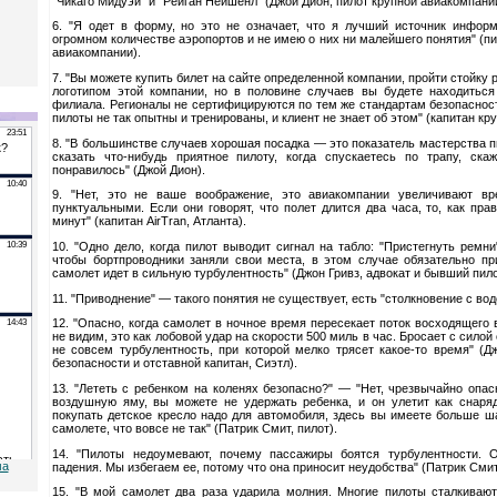
"Чикаго Мидуэй" и "Рейган Нейшенл" (Джой Дион, пилот крупной авиакомпани
6. "Я одет в форму, но это не означает, что я лучший источник инфор
огромном количестве аэропортов и не имею о них ни малейшего понятия" (п
авиакомпании).
7. "Вы можете купить билет на сайте определенной компании, пройти стойку 
логотипом этой компании, но в половине случаев вы будете находиться
филиала. Регионалы не сертифицируются по тем же стандартам безопасности
пилоты не так опытны и тренированы, и клиент не знает об этом" (капитан кр
8. "В большинстве случаев хорошая посадка — это показатель мастерства п
сказать что-нибудь приятное пилоту, когда спускаетесь по трапу, ска
понравилось" (Джой Дион).
9. "Нет, это не ваше воображение, это авиакомпании увеличивают вр
пунктуальными. Если они говорят, что полет длится два часа, то, как пра
минут" (капитан AirTran, Атланта).
10. "Одно дело, когда пилот выводит сигнал на табло: "Пристегнуть ремни
чтобы бортпроводники заняли свои места, в этом случае обязательно при
самолет идет в сильную турбулентность" (Джон Гривз, адвокат и бывший пило
11. "Приводнение" — такого понятия не существует, есть "столкновение с водо
12. "Опасно, когда самолет в ночное время пересекает поток восходящего 
не видим, это как лобовой удар на скорости 500 миль в час. Бросает с силой
не совсем турбулентность, при которой мелко трясет какое-то время" (Д
безопасности и отставной капитан, Сиэтл).
13. "Лететь с ребенком на коленях безопасно?" — "Нет, чрезвычайно опас
воздушную яму, вы можете не удержать ребенка, и он улетит как снаряд
покупать детское кресло надо для автомобиля, здесь вы имеете больше ш
самолете, что вовсе не так" (Патрик Смит, пилот).
14. "Пилоты недоумевают, почему пассажиры боятся турбулентности. 
ма
падения. Мы избегаем ее, потому что она приносит неудобства" (Патрик Смит
15. "В мой самолет два раза ударила молния. Многие пилоты сталкиваю