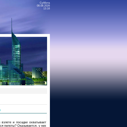
Суббота
08.08.2026
13:16
в
и взлете и посадке охватывает
тся пилоты? Оказывается, у них