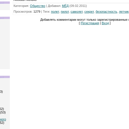
Категория
:
Общество
|
Добавил
:
МЁД
(09.02.2011)
Просмотров
:
1279
|
Теги
:
полет
,
пилот
,
самолет
,
секрет
,
безопастность
,
летчик
Добавлять комментарии могут только зарегистрированные 
[
Регистрация
|
Вход
]
3)
62)
(53)
ного
52)
)