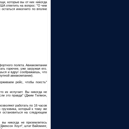
ещи, которые вы от них никогда
ША ответить на вопрос: "О чем
 остаться инкогнито по вполне
мфортного полета. Авиакомпании
ть горючее, уже загружая его.
шься и вдруг соображаешь, что
крупной авиакомпании).
ерживаем рейс, чтобы поесть"
то их испугает. Вы никогда не
если это правда" (Джим Тилмон,
позволяют работать по 16 часов
 грузовика, который к тому же
м остановиться на следующем
и вы никогда не приземлитесь
"Джексон Хоул", штат Вайоминг,