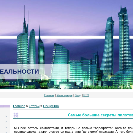
РЕАЛЬНОСТИ
Главная
|
Регистрация
|
Вход
|
RSS
Главная
»
Статьи
»
Общество
Самые большие секреты пилото
Мы все летаем самолетами, и теперь не только "Аэрофлота". Кого-то пр
нервная дрожь, а кто-то смеется над этими "детскими" страхами. А чего боя