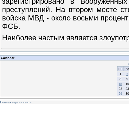
зарегистрировано в Вооруженны
преступлений. На втором месте с
войска МВД - около восьми процент
ФСБ.
Наиболее частым является злоупот
Calendar
Пн
Вт
1
2
8
9
15
16
22
23
29
30
Полная версия сайта