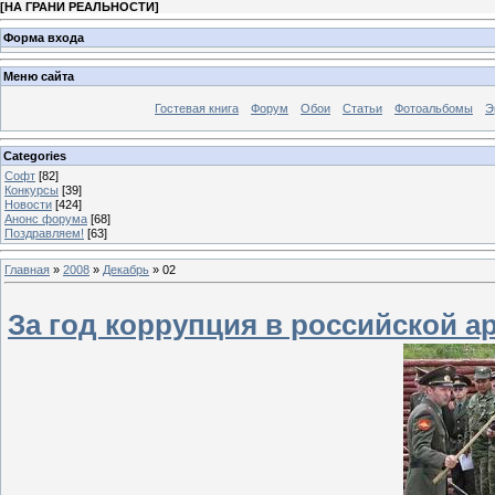
[
НА ГРАНИ РЕАЛЬНОСТИ
]
Форма входа
Меню сайта
Гостевая книга
Форум
Обои
Статьи
Фотоальбомы
Э
Categories
Софт
[82]
Конкурсы
[39]
Новости
[424]
Анонс форума
[68]
Поздравляем!
[63]
Главная
»
2008
»
Декабрь
»
02
За год коррупция в российской а