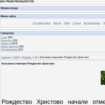
[
НА ГРАНИ РЕАЛЬНОСТИ
]
Форма входа
Меню сайта
Гостевая книга
Форум
Обои
Статьи
Фотоальбомы
Э
Categories
Софт
[82]
Конкурсы
[39]
Новости
[424]
Анонс форума
[68]
Поздравляем!
[63]
Главная
»
2008
»
Декабрь
»
25
» Католики отмечают Рождество Христово
Католики отмечают Рождество Христово
Рождество Христово начали отме