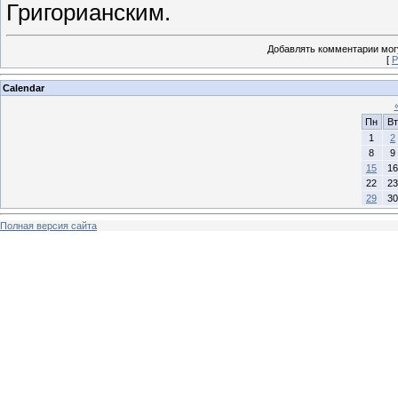
Григорианским.
Добавлять комментарии могу
[
Р
Calendar
Пн
Вт
1
2
8
9
15
16
22
23
29
30
Полная версия сайта