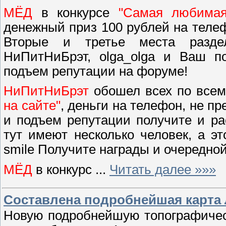
МЁД
в конкурсе
"Самая любимая
денежный приз 100 рублей на телеф
Вторые и третье места раздел
НиПитНиБрэт, olga_olga и Ваш п
подъем репутации на форуме!
НиПитНиБрэт
обошел всех по всем
на сайте"
, деньги на телефон, не п
и подъем репутации получите и ра
тут имеют несколько человек, а это
smile Получите награды и очередной
МЁД
в конкурс
...
Читать далее »»»
Составлена подробнейшая карта
Новую подробнейшую топографичес