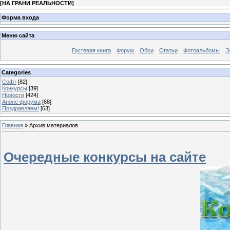
[
НА ГРАНИ РЕАЛЬНОСТИ
]
Форма входа
Меню сайта
Гостевая книга
Форум
Обои
Статьи
Фотоальбомы
Э
Categories
Софт
[82]
Конкурсы
[39]
Новости
[424]
Анонс форума
[68]
Поздравляем!
[63]
Главная
»
Архив материалов
Очередные конкурсы на сайте