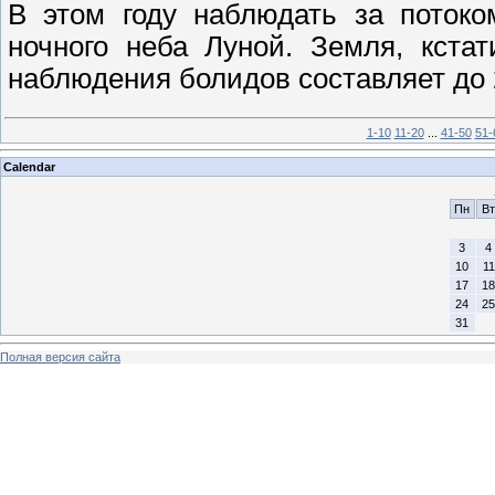
В этом году наблюдать за потоко
ночного неба Луной. Земля, кста
наблюдения болидов составляет до 2
1-10
11-20
...
41-50
51-
Calendar
Пн
Вт
3
4
10
11
17
18
24
25
31
Полная версия сайта