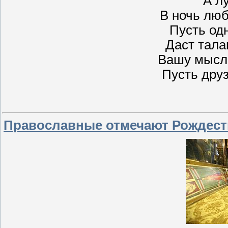
А л
В ночь люб
Пусть одн
Даст тала
Вашу мысл
Пусть друз
Православные отмечают Рождест