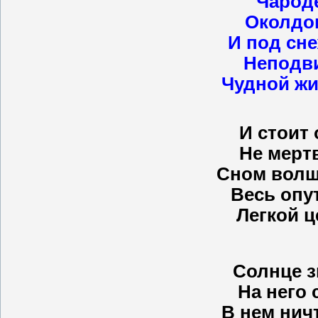
Чарод
Околдов
И под сн
Неподв
Чудной жи
И стоит 
Не мерт
Сном волш
Весь опу
Легкой ц
Солнце з
На него 
В нем нич