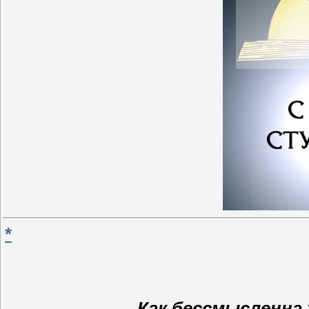
*
Как бессмысленна 