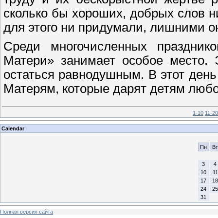
сколько бы хороших, добрых слов н
для этого ни придумали, лишними он
Среди многочисленных праздник
Матери» занимает особое место. 
остаться равнодушным. В этот день
Матерям, которые дарят детям любо
1-10
11-20
Calendar
Пн
Вт
3
4
10
11
17
18
24
25
31
Полная версия сайта