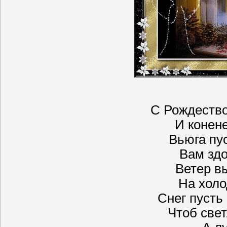
С Рождеств
И конен
Вьюга пус
Вам здо
Ветер в
На холо
Снег пусть
Чтоб све