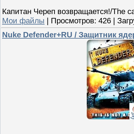
Капитан Череп возвращается!/The capt
Мои файлы
|
Просмотров:
426
|
Загр
Nuke Defender+RU / Защитник яд