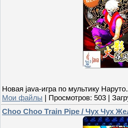
Новая java-игра по мультику Наруто./
Мои файлы
|
Просмотров:
503
|
Загр
Choo Choo Train Pipe / Чух Чух Ж