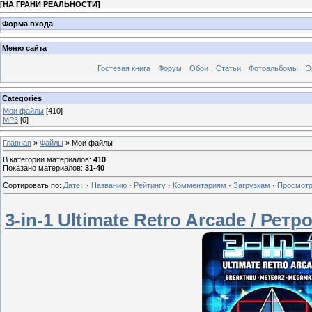
[
НА ГРАНИ РЕАЛЬНОСТИ
]
Форма входа
Меню сайта
Гостевая книга
Форум
Обои
Статьи
Фотоальбомы
Э
Categories
Мои файлы
[410]
MP3
[0]
Главная
»
Файлы
» Мои файлы
В категории материалов
:
410
Показано материалов
:
31-40
Сортировать по
:
Дате
·
Названию
·
Рейтингу
·
Комментариям
·
Загрузкам
·
Просмот
3-in-1 Ultimate Retro Arcade / Ретр