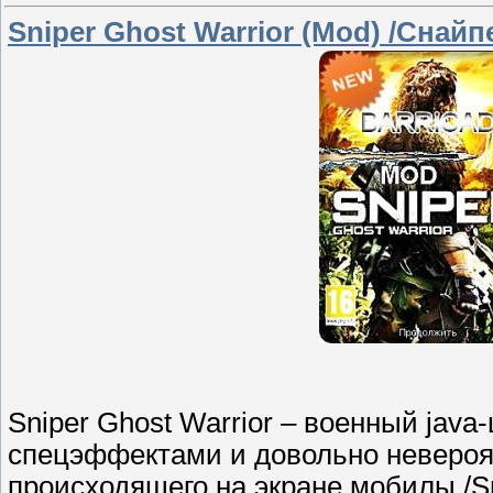
Sniper Ghost Warrior (Mod) /Снай
Sniper Ghost Warrior – военный jav
спецэффектами и довольно неверо
происходящего на экране мобилы./Snip