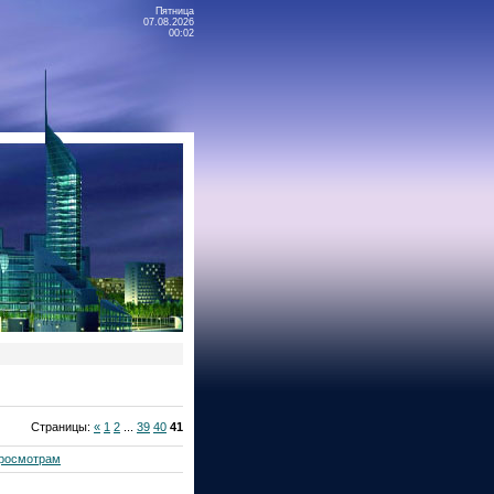
Пятница
07.08.2026
00:02
Страницы
:
«
1
2
...
39
40
41
росмотрам