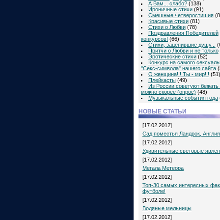
А Вам... слабо?
(138)
Ироничные стихи
(91)
Смешные четверостишия
(8
Красивые стихи
(81)
Стихи о Любви
(78)
Поздравления Победителей
конкурсов!
(66)
Стихи, зацепившие душу...
(
Притчи о Любви и не только
Эротические стихи
(52)
Конкурс на самого сексуаль
"Секс-символа" нашего сайта
(
О женщина!!! Ты - мир!!!
(51
Плейкасты
(49)
Из России советуют бежать 
можно скорее (опрос)
(48)
Музыкальные события года
НОВЫЕ СТАТЬИ
[17.02.2012]
Сад поместья Ландрок, Англия
[17.02.2012]
Удивительные световые явле
[17.02.2012]
Мегала Метеора
[17.02.2012]
Топ-30 самых интересных фак
футболе!
[17.02.2012]
Водяные мельницы
[17.02.2012]