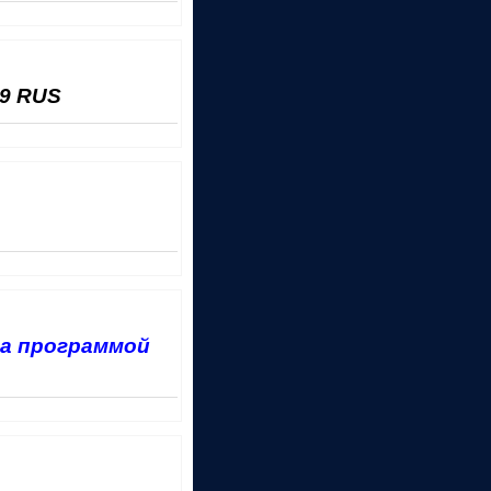
09 RUS
а программой