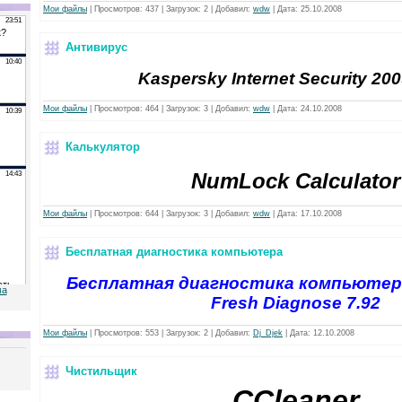
Мои файлы
|
Просмотров:
437
|
Загрузок:
2
|
Добавил:
wdw
|
Дата:
25.10.2008
Антивирус
Kaspersky Internet Security 20
Мои файлы
|
Просмотров:
464
|
Загрузок:
3
|
Добавил:
wdw
|
Дата:
24.10.2008
Калькулятор
NumLock Calculator
Мои файлы
|
Просмотров:
644
|
Загрузок:
3
|
Добавил:
wdw
|
Дата:
17.10.2008
Бесплатная диагностика компьютера
Бесплатная диагностика компьютер
ма
Fresh Diagnose 7.92
Мои файлы
|
Просмотров:
553
|
Загрузок:
2
|
Добавил:
Dj_Djek
|
Дата:
12.10.2008
Чистильщик
CCleaner