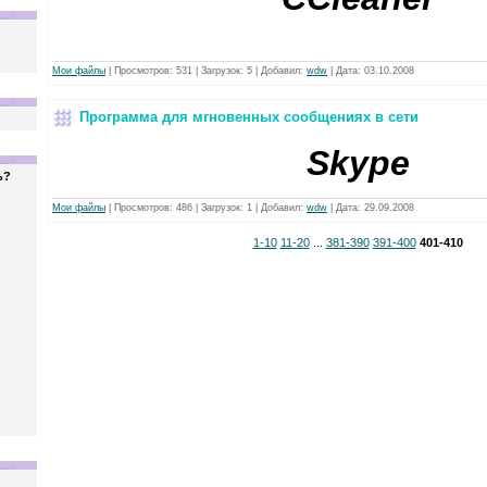
Мои файлы
|
Просмотров:
531
|
Загрузок:
5
|
Добавил:
wdw
|
Дата:
03.10.2008
Программа для мгновенных сообщениях в сети
Skype
ь?
Мои файлы
|
Просмотров:
486
|
Загрузок:
1
|
Добавил:
wdw
|
Дата:
29.09.2008
1-10
11-20
...
381-390
391-400
401-410