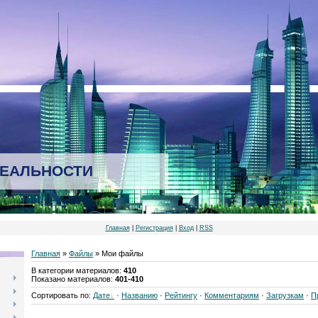
РЕАЛЬНОСТИ
Главная
|
Регистрация
|
Вход
|
RSS
Главная
»
Файлы
» Мои файлы
В категории материалов
:
410
Показано материалов
:
401-410
Сортировать по
:
Дате
·
Названию
·
Рейтингу
·
Комментариям
·
Загрузкам
·
П