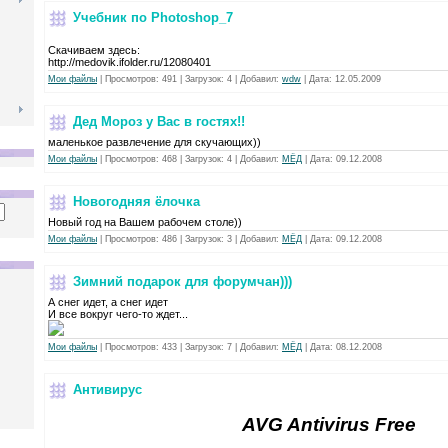
Учебник по Photoshop_7
Скачиваем здесь:
http://medovik.ifolder.ru/12080401
Мои файлы
|
Просмотров:
491
|
Загрузок:
4
|
Добавил:
wdw
|
Дата:
12.05.2009
Дед Мороз у Вас в гостях!!
маленькое развлечение для скучающих))
Мои файлы
|
Просмотров:
468
|
Загрузок:
4
|
Добавил:
МЁД
|
Дата:
09.12.2008
Новогодняя ёлочка
Новый год на Вашем рабочем столе))
Мои файлы
|
Просмотров:
486
|
Загрузок:
3
|
Добавил:
МЁД
|
Дата:
09.12.2008
Зимний подарок для форумчан)))
А снег идет, а снег идет
И все вокруг чего-то ждет...
Мои файлы
|
Просмотров:
433
|
Загрузок:
7
|
Добавил:
МЁД
|
Дата:
08.12.2008
Антивирус
AVG Antivirus Free