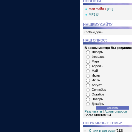
НОВОСТИ
Мои файлы
[410]
MP3
[0]
НАШЕМУ САЙТУ
6536-й день.
НАШ ОПРОС:
В каком месяце Вы родилис
Январь
Февраль
Март
Апрель
Май
Июнь
Июль
Август
Сентябрь
Октябрь
Ноябрь
Декабрь
Результаты
|
Архив опросов
Всего ответов:
64
ПОПУЛЯРНЫЕ ТЕМЫ:
Стихи в две руки
(212)