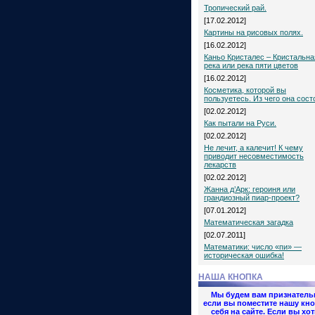
Тропический рай.
[17.02.2012]
Картины на рисовых полях.
[16.02.2012]
Каньо Кристалес – Кристальна
река или река пяти цветов
[16.02.2012]
Косметика, которой вы
пользуетесь. Из чего она сост
[02.02.2012]
Как пытали на Руси.
[02.02.2012]
Не лечит, а калечит! К чему
приводит несовместимость
лекарств
[02.02.2012]
Жанна д’Арк: героиня или
грандиозный пиар-проект?
[07.01.2012]
Математическая загадка
[02.07.2011]
Математики: число «пи» —
историческая ошибка!
НАША КНОПКА
Мы будем вам признатель
если вы поместите нашу кно
себя на сайте. Если вы хот