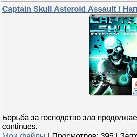
Captain Skull Asteroid Assault / 
Борьба за господство зла продолжаетс
continues.
Мои файлы
|
Просмотров:
395
|
Загр