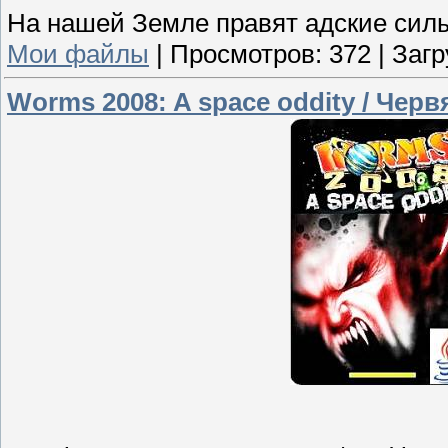
На нашей Земле правят адские силы./O
Мои файлы
|
Просмотров:
372
|
Загр
Worms 2008: A space oddity / Чер