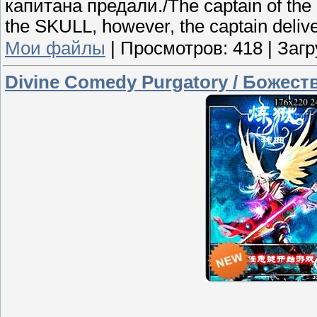
капитана предали./The captain of the C
the SKULL, however, the captain deliv
Мои файлы
|
Просмотров:
418
|
Загр
Divine Comedy Purgatory / Божес