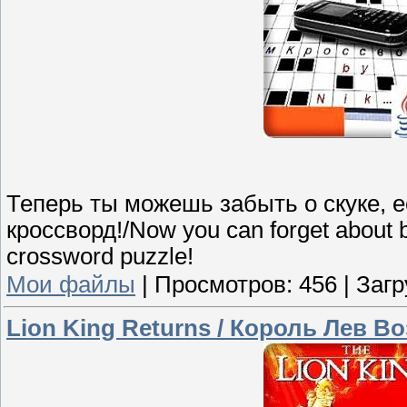
Теперь ты можешь забыть о скуке, 
кроссворд!/Now you can forget about b
crossword puzzle!
Мои файлы
|
Просмотров:
456
|
Загр
Lion King Returns / Король Лев В