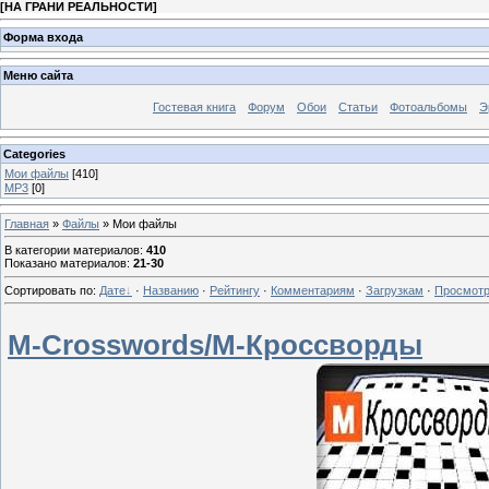
[
НА ГРАНИ РЕАЛЬНОСТИ
]
Форма входа
Меню сайта
Гостевая книга
Форум
Обои
Статьи
Фотоальбомы
Э
Categories
Мои файлы
[410]
MP3
[0]
Главная
»
Файлы
» Мои файлы
В категории материалов
:
410
Показано материалов
:
21-30
Сортировать по
:
Дате
·
Названию
·
Рейтингу
·
Комментариям
·
Загрузкам
·
Просмот
M-Crosswords/М-Кроссворды