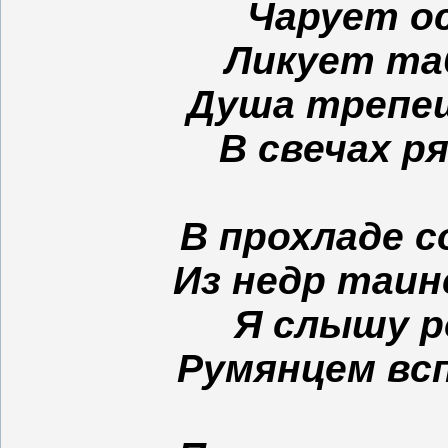
Чарует ос
Ликует таб
Душа трепе
В свечах р
В прохладе с
Из недр таин
Я слышу р
Румянцем вс