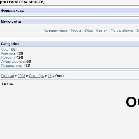
[
НА ГРАНИ РЕАЛЬНОСТИ
]
Форма входа
Меню сайта
Гостевая книга
Форум
Обои
Статьи
Фотоальбомы
Э
Categories
Софт
[82]
Конкурсы
[39]
Новости
[424]
Анонс форума
[68]
Поздравляем!
[63]
Главная
»
2008
»
Сентябрь
»
15
» Осень
Осень
О