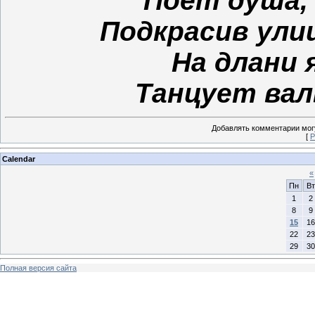
Поёт душа,
Подкрасив ули
На длани 
Танцует вал
Добавлять комментарии могу
[
Р
Calendar
«
Пн
Вт
1
2
8
9
15
16
22
23
29
30
Полная версия сайта