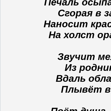
Печаль осыпа
Сгорая в з
Наносит крас
На холст ор
Звучит ме
Из родни
Вдаль обла
Плывёт в 