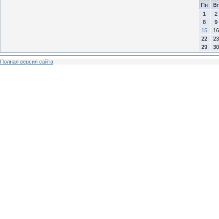
Пн
Вт
1
2
8
9
15
16
22
23
29
30
Полная версия сайта