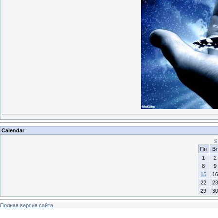
Calendar
«
Пн
Вт
1
2
8
9
15
16
22
23
29
30
Полная версия сайта