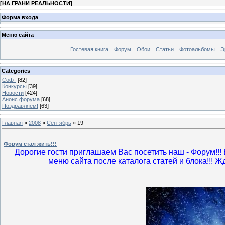
[
НА ГРАНИ РЕАЛЬНОСТИ
]
Форма входа
Меню сайта
Гостевая книга
Форум
Обои
Статьи
Фотоальбомы
Э
Categories
Софт
[82]
Конкурсы
[39]
Новости
[424]
Анонс форума
[68]
Поздравляем!
[63]
Главная
»
2008
»
Сентябрь
»
19
Форум стал жить!!!
Дорогие гости приглашаем Вас посетить наш - Форум!!! 
меню сайта после каталога статей и блока!!! 