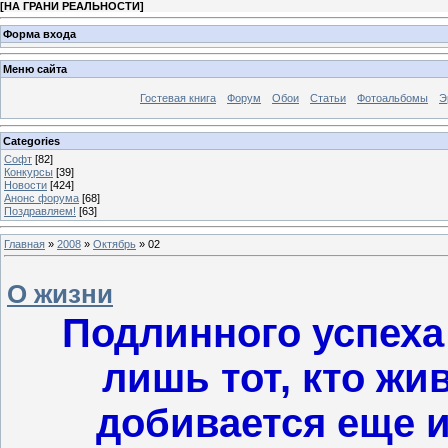
[
НА ГРАНИ РЕАЛЬНОСТИ
]
Форма входа
Меню сайта
Гостевая книга
Форум
Обои
Статьи
Фотоальбомы
Э
Categories
Софт
[82]
Конкурсы
[39]
Новости
[424]
Анонс форума
[68]
Поздравляем!
[63]
Главная
»
2008
»
Октябрь
»
02
О жизни
Подлинного успеха
лишь тот, кто жи
добивается еще и