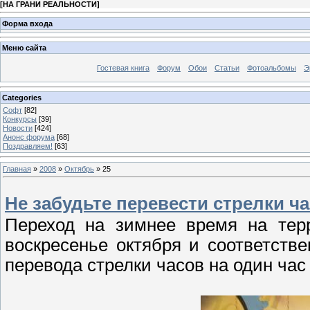
[
НА ГРАНИ РЕАЛЬНОСТИ
]
Форма входа
Меню сайта
Гостевая книга
Форум
Обои
Статьи
Фотоальбомы
Э
Categories
Софт
[82]
Конкурсы
[39]
Новости
[424]
Анонс форума
[68]
Поздравляем!
[63]
Главная
»
2008
»
Октябрь
»
25
Не забудьте перевести стрелки ча
Переход на зимнее время на тер
воскресенье октября и соответств
перевода стрелки часов на один час