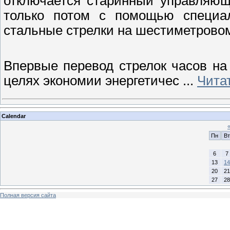
отключается старинный управляющ
только потом с помощью специал
стальные стрелки на шестиметрово
Впервые перевод стрелок часов на
целях экономии энергетичес
...
Чита
Calendar
Пн
Вт
6
7
13
14
20
21
27
28
Полная версия сайта