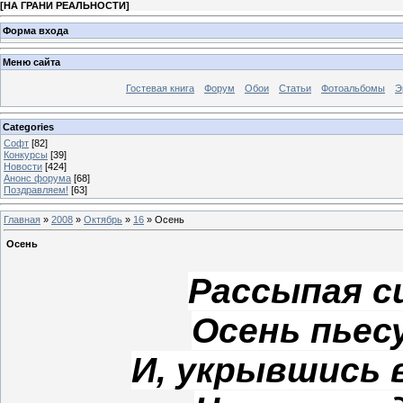
[
НА ГРАНИ РЕАЛЬНОСТИ
]
Форма входа
Меню сайта
Гостевая книга
Форум
Обои
Статьи
Фотоальбомы
Э
Categories
Софт
[82]
Конкурсы
[39]
Новости
[424]
Анонс форума
[68]
Поздравляем!
[63]
Главная
»
2008
»
Октябрь
»
16
» Осень
Осень
Рассыпая с
Осень пьес
И, укрывшись в