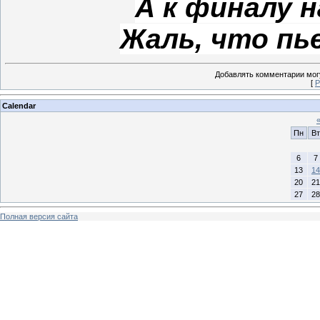
А к финалу н
Жаль, что пье
Добавлять комментарии могу
[
Р
Calendar
Пн
Вт
6
7
13
14
20
21
27
28
Полная версия сайта