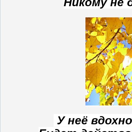
Никому не 
У неё вдохн