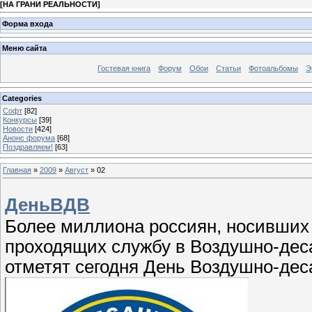
[
НА ГРАНИ РЕАЛЬНОСТИ
]
Форма входа
Меню сайта
Гостевая книга
Форум
Обои
Статьи
Фотоальбомы
Э
Categories
Софт
[82]
Конкурсы
[39]
Новости
[424]
Анонс форума
[68]
Поздравляем!
[63]
Главная
»
2009
»
Август
»
02
ДеньВДВ
Более миллиона россиян, носивших 
проходящих службу в Воздушно-дес
отметят сегодня День Воздушно-дес