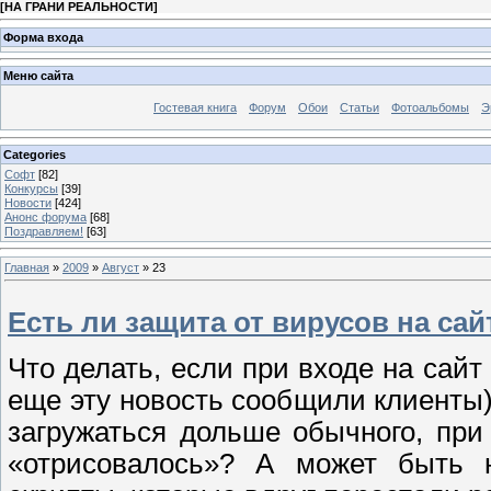
[
НА ГРАНИ РЕАЛЬНОСТИ
]
Форма входа
Меню сайта
Гостевая книга
Форум
Обои
Статьи
Фотоальбомы
Э
Categories
Софт
[82]
Конкурсы
[39]
Новости
[424]
Анонс форума
[68]
Поздравляем!
[63]
Главная
»
2009
»
Август
»
23
Есть ли защита от вирусов на сай
Что делать, если при входе на сайт
еще эту новость сообщили клиенты)
загружаться дольше обычного, пр
«отрисовалось»? А может быть н