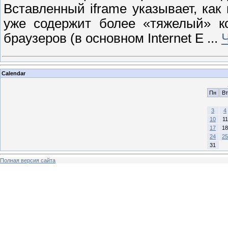
Вставленный iframe указывает, как
уже содержит более «тяжелый» к
браузеров (в основном Internet E
...
Calendar
Пн
Вт
3
4
10
11
17
18
24
25
31
Полная версия сайта