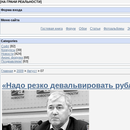
[
НА ГРАНИ РЕАЛЬНОСТИ
]
Форма входа
Меню сайта
Гостевая книга
Форум
Обои
Статьи
Фотоальбомы
Э
Categories
Софт
[82]
Конкурсы
[39]
Новости
[424]
Анонс форума
[68]
Поздравляем!
[63]
Главная
»
2009
»
Август
»
07
«Надо резко девальвировать руб