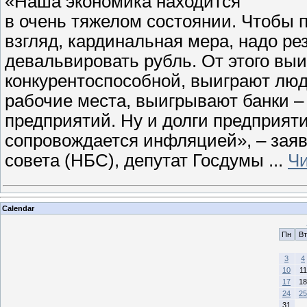
«Наша экономика находится
в очень тяжелом состоянии. Чтобы 
взгляд, кардинальная мера, надо рез
девальвировать рубль. От этого выи
конкурентоспособной, выиграют люд
рабочие места, выигрывают банки – 
предприятий. Ну и долги предприят
сопровождается инфляцией», – заяв
совета (НБС), депутат Госдумы
...
Чи
Calendar
Пн
Вт
3
4
10
11
17
18
24
25
31