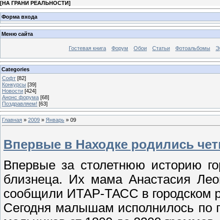
[
НА ГРАНИ РЕАЛЬНОСТИ
]
Форма входа
Меню сайта
Гостевая книга
Форум
Обои
Статьи
Фотоальбомы
Э
Categories
Софт
[82]
Конкурсы
[39]
Новости
[424]
Анонс форума
[68]
Поздравляем!
[63]
Главная
»
2009
»
Январь
»
09
Впервые в Находке родились чет
Впервые за столетнюю историю го
близнеца. Их мама Анастасия Лео
сообщили ИТАР-ТАСС в городском 
Сегодня малышам исполнилось по п