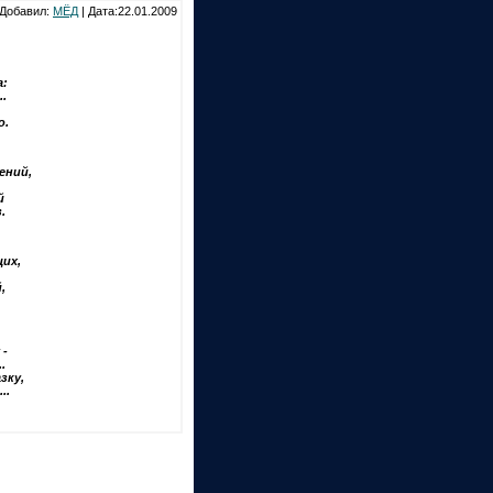
Добавил:
МЁД
| Дата:22.01.2009
а:
..
о.
ений,
й
.
щих,
,
 -
.
зку,
..