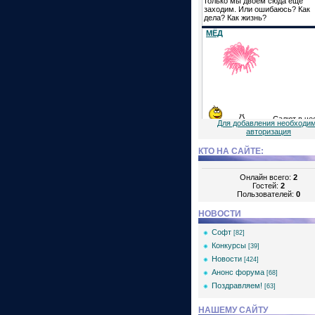
Для добавления необходи
авторизация
КТО НА САЙТЕ:
Онлайн всего:
2
Гостей:
2
Пользователей:
0
НОВОСТИ
Софт
[82]
Конкурсы
[39]
Новости
[424]
Анонс форума
[68]
Поздравляем!
[63]
НАШЕМУ САЙТУ