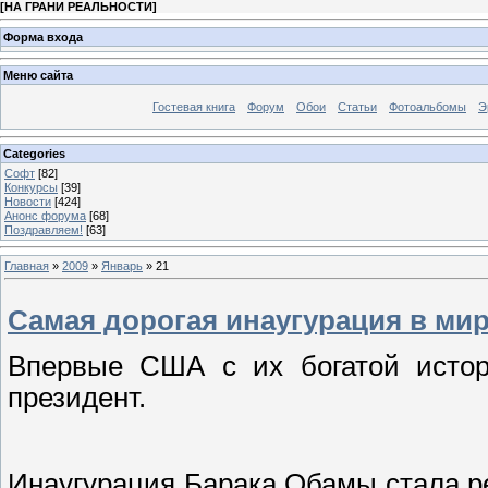
[
НА ГРАНИ РЕАЛЬНОСТИ
]
Форма входа
Меню сайта
Гостевая книга
Форум
Обои
Статьи
Фотоальбомы
Э
Categories
Софт
[82]
Конкурсы
[39]
Новости
[424]
Анонс форума
[68]
Поздравляем!
[63]
Главная
»
2009
»
Январь
»
21
Самая дорогая инаугурация в ми
Впервые США с их богатой истор
президент.
Инаугурация Барака Обамы стала ре