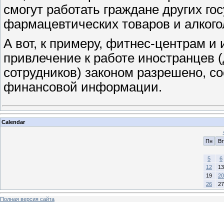
смогут работать граждане других го
фармацевтических товаров и алкого
А вот, к примеру, фитнес-центрам 
привлечение к работе иностранцев 
сотрудников) законом разрешено, с
финансовой информации.
Calendar
Пн
Вт
5
6
12
13
19
20
26
27
Полная версия сайта