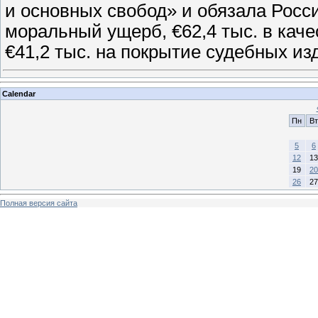
и основных свобод» и обязала Росс
моральный ущерб, €62,4 тыс. в кач
€41,2 тыс. на покрытие судебных и
Calendar
Пн
Вт
5
6
12
13
19
20
26
27
Полная версия сайта