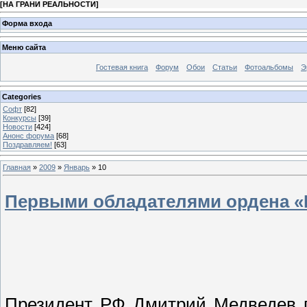
[
НА ГРАНИ РЕАЛЬНОСТИ
]
Форма входа
Меню сайта
Гостевая книга
Форум
Обои
Статьи
Фотоальбомы
Э
Categories
Софт
[82]
Конкурсы
[39]
Новости
[424]
Анонс форума
[68]
Поздравляем!
[63]
Главная
»
2009
»
Январь
»
10
Первыми обладателями ордена «Р
Президент РФ Дмитрий Медведев п