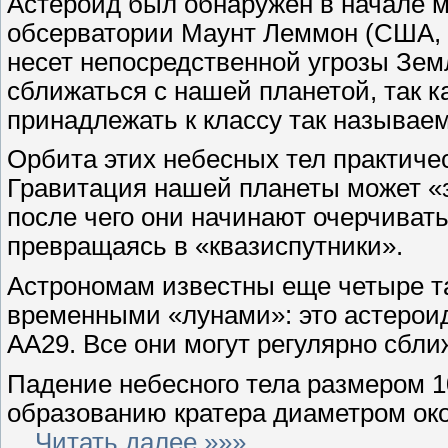
Астероид был обнаружен в начале 
обсерватории Маунт Леммон (США, ш
несет непосредственной угрозы Зем
сближаться с нашей планетой, так к
принадлежать к классу так называе
Орбита этих небесных тел практиче
Гравитация нашей планеты может «
после чего они начинают очерчивать
превращаясь в «квазиспутники».
Астрономам известны еще четыре та
временными «лунами»: это астероид
AA29. Все они могут регулярно сбли
Падение небесного тела размером 1
образованию кратера диаметром ок
...
Читать далее »»»