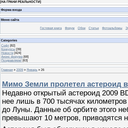
[
НА ГРАНИ РЕАЛЬНОСТИ
]
Форма входа
Меню сайта
Гостевая книга
Форум
Обои
Статьи
Фотоальбомы
Э
Categories
Софт
[82]
Конкурсы
[39]
Новости
[424]
Анонс форума
[68]
Поздравляем!
[63]
Главная
»
2009
»
Январь
»
26
Мимо Земли пролетел астероид в
Недавно открытый астероид 2009 BD
нее лишь в 700 тысячах километров
до Луны. Данные об орбите этого не
превышают 10 метров, приводятся н