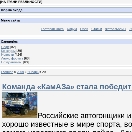
[
НА ГРАНИ РЕАЛЬНОСТИ
]
Форма входа
Меню сайта
Гостевая книга
Форум
Обои
Статьи
Фотоальбомы
Э
Categories
Софт
[82]
Конкурсы
[39]
Новости
[424]
Анонс форума
[68]
Поздравляем!
[63]
Главная
»
2009
»
Январь
»
20
Команда «КамАЗа» стала победит
Российские автогонщики и
хорошо известные в мире спорта, в