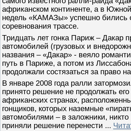
самого известного ралли-райда «Дака
африканском континенте, а в Южной
недель «КАМАЗы» успешно бились с
соревнования трассе.
Тридцать лет гонка Париж – Дакар 
автомобилей (грузовых и внедорожн
названия – «Дакар» - веяло романт
путь в Париже, а потом из Лиссабо
продолжали состязаться за право н
В январе 2008 года ралли затормози
принято решение не продолжать его
африканских странах, расположенны
гонщиков, которых наземные «пират
автомобилями – в заложники, никто
приняли решение перенести
...
Чита