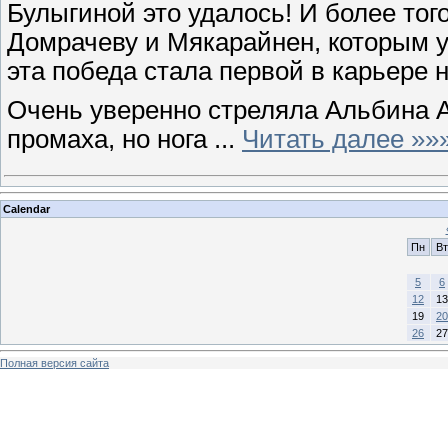
Булыгиной это удалось! И более тог
Домрачеву и Мякарайнен, которым у
эта победа стала первой в карьере н
Очень уверенно стреляла Альбина Ах
промаха, но нога
...
Читать далее »»
Calendar
Пн
Вт
5
6
12
13
19
20
26
27
Полная версия сайта