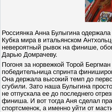
Россиянка Анна Булыгина одержала 
Кубка мира в итальянском Антхольц
невероятный рывок на финише, обо
Дарью Домрачеву.
Погоня за норвежкой Торой Бергман 
победительница спринта финиширов
Она держала высокий темп до первог
сгубили. Зато наша Булыгина прост
не отпускала ее до последнего отрез
финиша. И вот тогда Аня сделал пр
спортсменок, а именно уйти от мас