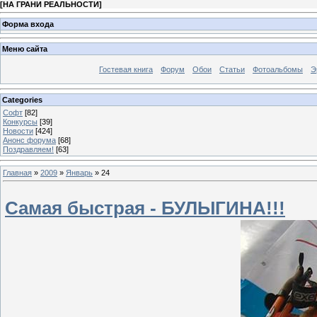
[
НА ГРАНИ РЕАЛЬНОСТИ
]
Форма входа
Меню сайта
Гостевая книга
Форум
Обои
Статьи
Фотоальбомы
Э
Categories
Софт
[82]
Конкурсы
[39]
Новости
[424]
Анонс форума
[68]
Поздравляем!
[63]
Главная
»
2009
»
Январь
»
24
Самая быстрая - БУЛЫГИНА!!!